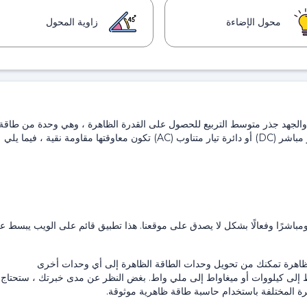
محول الإضاءة
زاوية المحول
) والجهد جذر متوسط ​​التربيع للحصول على القدرة الظاهرة ، وهي وحدة من طاقة
التيار المتردد (AC). الجهد والتيار في طور في دائرة تيار مباشر (DC) أو دائرة تيار متناوب (AC) تكون معاوقتها مقاومة نقية ، فيما يلي
ول طاقة واضحًا ومباشرًا وفعالًا بشكل لا يصدق على موقعنا. هذا تطبيق قائم على الويب يبسط ع
 ظاهرة تمكنك من تحويل وحدات الطاقة الظاهرة إلى أي وحدات أخرى
 واط إلى كيلووات أو ميغاواط إلى ملي واط. بغض النظر عن مدى خبرتك ، ستحتاج 
ة المختلفة باستخدام حاسبة طاقة ظاهرية موثوقة.