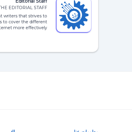
Editorial Staff
THE EDITORIAL STAFF
 writers that strives to
s to cover the different
ernet more effectively.
معلومات عنا
لك