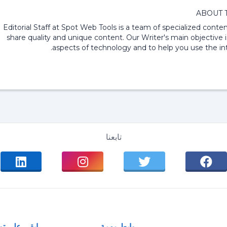
ABOUT 
Editorial Staff at Spot Web Tools is a team of specialized content
share quality and unique content. Our Writer's main objective i
aspects of technology and to help you use the int
تابعنا
روابط مهمة
ابقى على ت