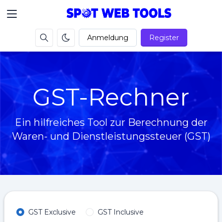
Anmeldung
Register
GST-Rechner
Ein hilfreiches Tool zur Berechnung der
Waren- und Dienstleistungssteuer (GST)
GST Exclusive
GST Inclusive