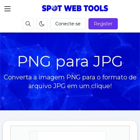
Conecte-se
Register
PNG para JPG
Converta a imagem PNG para o formato de
arquivo JPG em um clique!