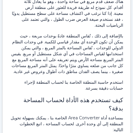
هناك ضعف قدم مربع في ساحة واحدة ، وهو ما يعادل ثلاثة
أقدام. كل نموذج له طريقة فريدة للعثور على منطقة أرض
معينة. إذا كنا نرغب في اكتشاف مساحة على سطح مستطيل يدويًا
، فقد نستخدم صيغة العرض ضرب الطول ، والتي تعتمد على
الرياضيات البحتة.
بالإضافة إلى ذلك ، تُقاس المنطقة عادةً بوحدات مربعة ، حيث
يمكن أن تكون الوحدة أي مقدار قياسي للكمية. في وحدات النظام
الدولي للوحدات ، تُقاس المساحة بالمتر المربع ، والتي يمكن
استخدامها لقياس المساحات في أي شكل مستطيل أو مربع. يقيس
المتر المربع مساحة الأرض ويتم تعريفه على أنه مساحة المربع مع
كل جانب من ضلعه يساوي مترًا واحدًا. يمثل المتر المربع مساحات
صغيرة ، بينما يصف الفدان مناطق ذات أطوال وعروض غير عادية.
استخدم حاسبة المنطقة الخاصة بنا لحساب المنطقة لإجراء
حسابات دقيقة بسرعة.
كيف تستخدم هذه الأداة لحساب المساحة
بدقة؟
بمساعدة أداة Area Converter الخاصة بنا ، يمكنك بسهولة تحويل
المنطقة إلى أي وحدة أخرى. لحساب المساحة ، اتبع الخطوات
التالية: