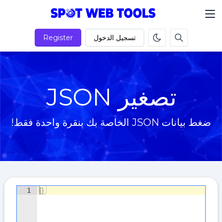
تسجيل الدخول
Register
تصغير JSON
ضغط بيانات JSON الخاصة بك بنقرة واحدة فقط!
{
}
1