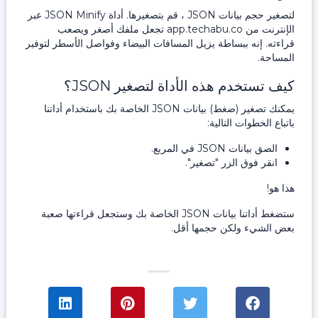
لتصغير حجم بيانات JSON ، قم بتصغيرها. أداة JSON Minify عبر
الإنترنت من app.techabu.co تجعل ملفك أصغر ويصعب
قراءته. إنه ببساطة يزيل المسافات البيضاء وفواصل الأسطر لتوفير
المساحة.
كيف تستخدم هذه الأداة لتصغير JSON؟
يمكنك تصغير (ضغط) بيانات JSON الخاصة بك باستخدام أداتنا
باتباع الخطوات التالية:
الصق بيانات JSON في المربع.
انقر فوق الزر "تصغير".
هذا هو!
ستضغط أداتنا بيانات JSON الخاصة بك وستجعل قراءتها صعبة
بعض الشيء ولكن حجمها أقل.