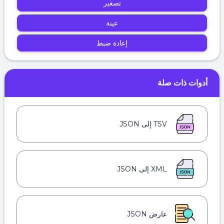
تصغير
عينة
إعادة ضبط
أدوات ذات صلة
TSV إلى JSON
XML إلى JSON
عارض JSON