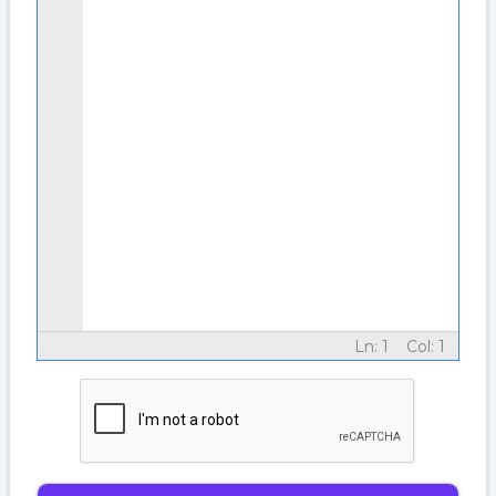
Ln:
1
Col:
1