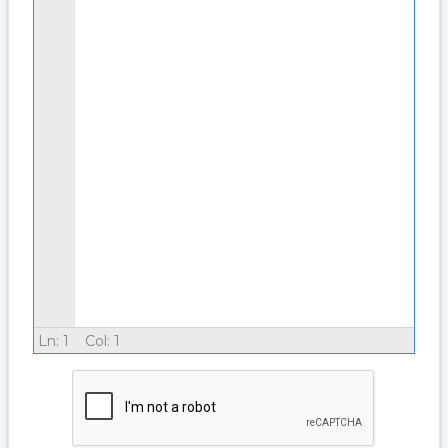
Ln:
1
Col:
1