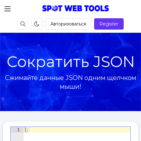
Авторизоваться
Register
Сократить JSON
Сжимайте данные JSON одним щелчком
мыши!
{
}
1