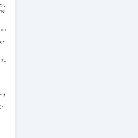
er,
che
ten
gen
 zu
ind
ür