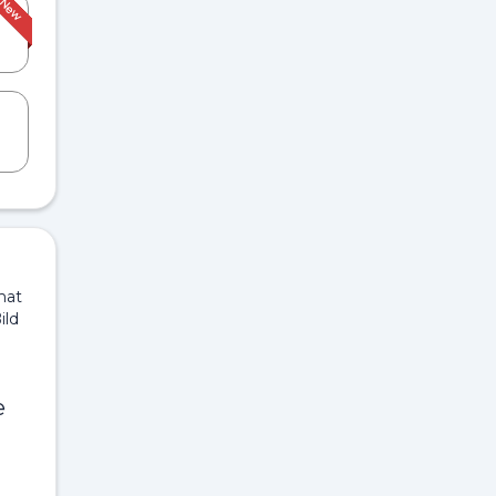
mat
ild
e