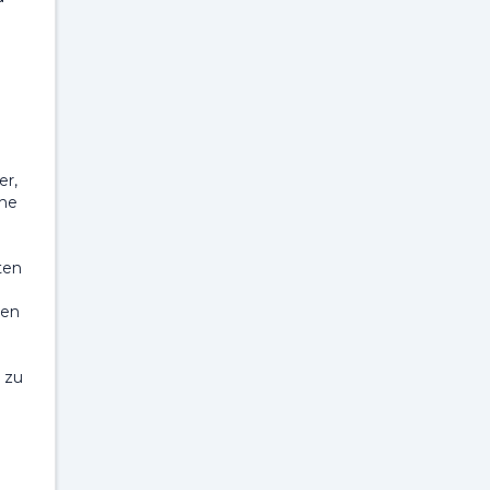
er,
che
ten
gen
 zu