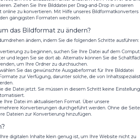
ren. Ziehen Sie Ihre Bilddatei per Drag-and-Drop in unseren
t online zu konvertieren. Mit Hilfe unseres Bildformatkonverters
n den gängigsten Formaten wechseln.
 um das Bildformat zu ändern?
dumdrehen ändern, indem Sie die folgenden Schritte ausführen:
ertierung zu beginnen, suchen Sie Ihre Datei auf dem Comput
r und legen Sie sie dort ab. Alternativ können Sie die Schaltflä
rwenden, um Ihre Ordner zu durchsuchen.
wählen Sie das gewünschte Ausgabeformat für Ihre Bilddatei
rmate zur Verfügung, darunter solche, die von Inhaltsspezialis
erden.
e die Datei jetzt. Sie müssen in diesem Schritt keine Einstellun
omatisiert.
e Ihre Datei im aktualisierten Format. Über unsere
 mehrere Konvertierungen durchgeführt werden. Ohne die Seite
ere Dateien zur Konvertierung hinzufügen.
n?
Ihre digitalen Inhalte klein genug ist, um Ihre Website nicht zu