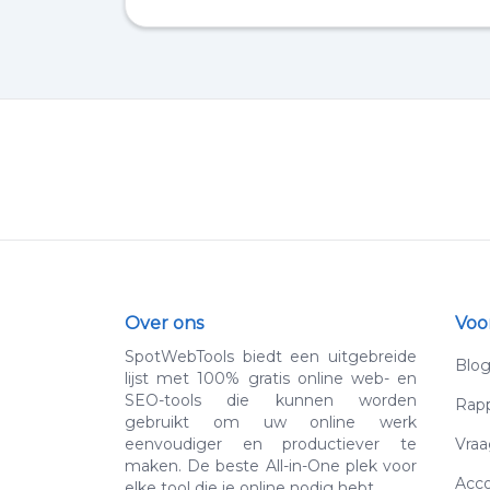
Over ons
Voo
SpotWebTools biedt een uitgebreide
Blo
lijst met 100% gratis online web- en
SEO-tools die kunnen worden
Rapp
gebruikt om uw online werk
eenvoudiger en productiever te
Vraa
maken. De beste All-in-One plek voor
Acc
elke tool die je online nodig hebt.