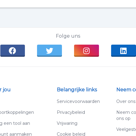
Folge uns
r jou
Belangrijke links
Neem c
g
Servicevoorwaarden
Over ons
ortkoppelingen
Privacybeleid
Neem co
ons op
g een tool aan
Vrijwaring
Veelgest
ount aanmaken
Cookie beleid