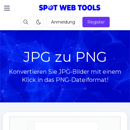
Anmeldung
Register
JPG zu PNG
Konvertieren Sie JPG-Bilder mit einem
Klick in das PNG-Dateiformat!