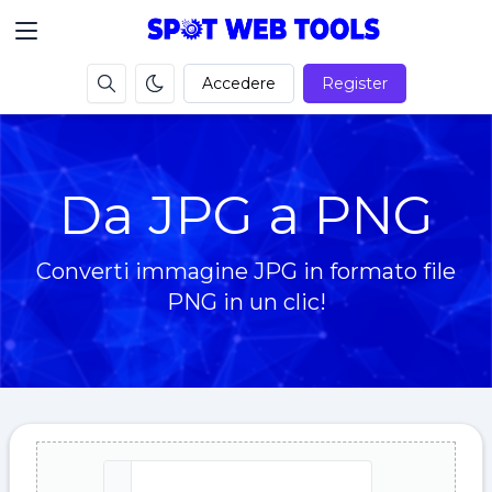
Accedere
Register
Da JPG a PNG
Converti immagine JPG in formato file
PNG in un clic!