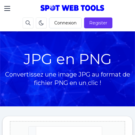
Connexion
Register
JPG en PNG
Convertissez une image JPG au format de
fichier PNG en un clic !