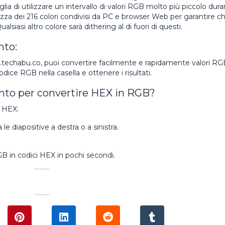
ia di utilizzare un intervallo di valori RGB molto più piccolo dur
lozza dei 216 colori condivisi da PC e browser Web per garantire ch
lsiasi altro colore sarà dithering al di fuori di questi.
nto:
p.techabu.co, puoi convertire facilmente e rapidamente valori RG
codice RGB nella casella e ottenere i risultati.
nto per convertire HEX in RGB?
n HEX:
 le diapositive a destra o a sinistra.
RGB in codici HEX in pochi secondi.