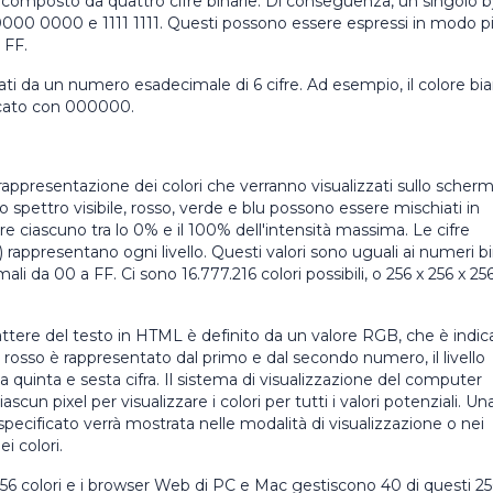
omposto da quattro cifre binarie. Di conseguenza, un singolo 
0000 0000 e 1111 1111. Questi possono essere espressi in modo p
 FF.
ati da un numero esadecimale di 6 cifre. Ad esempio, il colore bi
icato con 000000.
rappresentazione dei colori che verranno visualizzati sullo scherm
 spettro visibile, rosso, verde e blu possono essere mischiati in
sere ciascuno tra lo 0% e il 100% dell'intensità massima. Le cifre
e) rappresentano ogni livello. Questi valori sono uguali ai numeri bi
 da 00 a FF. Ci sono 16.777.216 colori possibili, o 256 x 256 x 256
rattere del testo in HTML è definito da un valore RGB, che è indic
lo rosso è rappresentato dal primo e dal secondo numero, il livello
alla quinta e sesta cifra. Il sistema di visualizzazione del computer
ascun pixel per visualizzare i colori per tutti i valori potenziali. Un
pecificato verrà mostrata nelle modalità di visualizzazione o nei
i colori.
56 colori e i browser Web di PC e Mac gestiscono 40 di questi 25