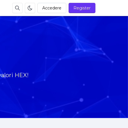
Accedere
Register
alori HEX!