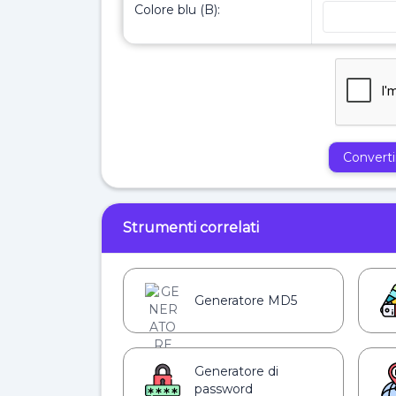
Colore blu (B):
Converti
Strumenti correlati
Generatore MD5
Generatore di
password