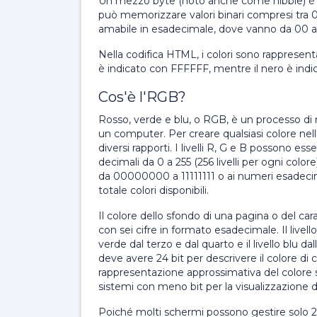
Un mezzo byte (noto anche come nibble) è c
può memorizzare valori binari compresi tra 
amabile in esadecimale, dove vanno da 00 a
Nella codifica HTML, i colori sono rappresent
è indicato con FFFFFF, mentre il nero è ind
Cos'è l'RGB?
Rosso, verde e blu, o RGB, è un processo di 
un computer. Per creare qualsiasi colore nello
diversi rapporti. I livelli R, G e B possono es
decimali da 0 a 255 (256 livelli per ogni color
da 00000000 a 11111111 o ai numeri esadecimali
totale colori disponibili.
Il colore dello sfondo di una pagina o del ca
con sei cifre in formato esadecimale. Il livel
verde dal terzo e dal quarto e il livello blu d
deve avere 24 bit per descrivere il colore di ci
rappresentazione approssimativa del colore s
sistemi con meno bit per la visualizzazione de
Poiché molti schermi possono gestire solo 2