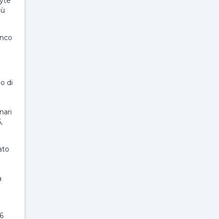
byte
iù
anco
o di
nari
,
ato
a
6