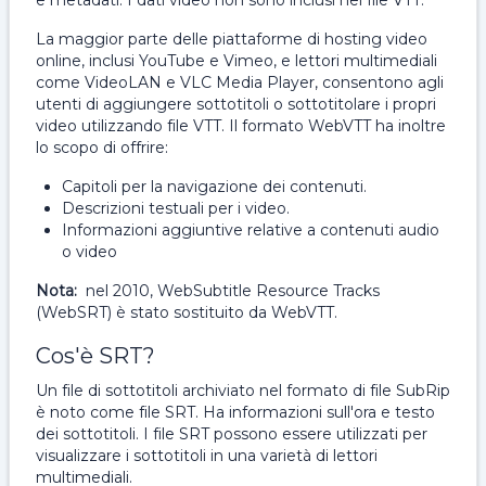
e metadati. I dati video non sono inclusi nei file VTT.
La maggior parte delle piattaforme di hosting video
online, inclusi YouTube e Vimeo, e lettori multimediali
come VideoLAN e VLC Media Player, consentono agli
utenti di aggiungere sottotitoli o sottotitolare i propri
video utilizzando file VTT. Il formato WebVTT ha inoltre
lo scopo di offrire:
Capitoli per la navigazione dei contenuti.
Descrizioni testuali per i video.
Informazioni aggiuntive relative a contenuti audio
o video
Nota:
nel 2010, WebSubtitle Resource Tracks
(WebSRT) è stato sostituito da WebVTT.
Cos'è SRT?
Un file di sottotitoli archiviato nel formato di file SubRip
è noto come file SRT. Ha informazioni sull'ora e testo
dei sottotitoli. I file SRT possono essere utilizzati per
visualizzare i sottotitoli in una varietà di lettori
multimediali.