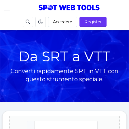
Accedere
Register
Da SRT a VTT
Converti rapidamente SRT in VTT con
questo strumento speciale.