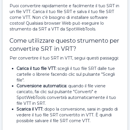
Puoi convertire rapidamente e facilmente il tuo SRT in
un file VTT. Carica il tuo file SRT e salva il tuo file SRT
come VTT. Non c'è bisogno di installare software
costosi! Qualsiasi browser Web può eseguire lo
strumento da SRT a VTT da SpotWebTools.
Come utilizzare questo strumento per
convertire SRT in VRT?
Per convertire il tuo SRT in VTT, segui questi passaggi:
Carica il tuo file VTT:
scegli il tuo file SRT dalle tue
cartelle o librerie facendo clic sul pulsante "Scegli
file".
Conversione automatica:
quando il file viene
caricato, fai clic sul pulsante "Converti" e
SpotWebTools convertirà automaticamente il tuo
file VTT in SRT.
Scarica il VTT:
dopo la conversione, sarai in grado di
vedere il tuo file SRT convertito in VTT.
È quindi
possibile salvare il file SRT come VTT.