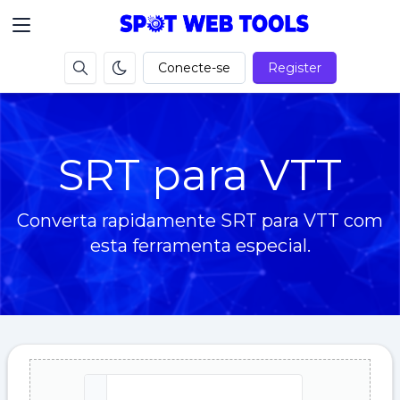
Conecte-se
Register
SRT para VTT
Converta rapidamente SRT para VTT com
esta ferramenta especial.