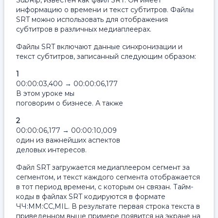
SubRip, известен как файл SRT. Он имеет
информацию о времени и текст субтитров. Файлы
SRT можно использовать для отображения
субтитров в различных медиаплеерах.
Файлы SRT включают данные синхронизации и
текст субтитров, записанный следующим образом:
1
00:00:03,400 → 00:00:06,177
В этом уроке мы
поговорим о бизнесе. А также
2
00:00:06,177 → 00:00:10,009
один из важнейших аспектов
деловых интересов.
Файл SRT загружается медиаплеером сегмент за
сегментом, и текст каждого сегмента отображается
в тот период времени, с которым он связан. Тайм-
коды в файлах SRT кодируются в формате
ЧЧ:ММ:СС,MIL. В результате первая строка текста в
приведенном выше примере появится на экране на