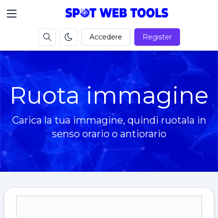
Accedere
Register
Ruota immagine
Carica la tua immagine, quindi ruotala in
senso orario o antiorario