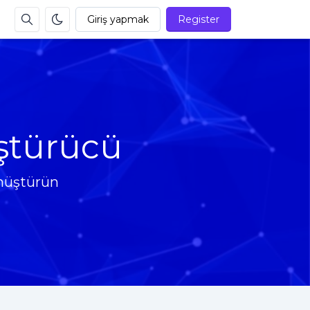
Giriş yapmak
Register
ştürücü
önüştürün