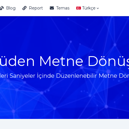
Blog
Report
Temas
Türkçe
üden Metne Dönü
eri Saniyeler İçinde Düzenlenebilir Metne D