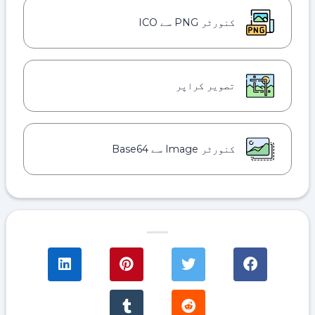
کنورٹر PNG سے ICO
تصویر کراپر
کنورٹر Image سے Base64