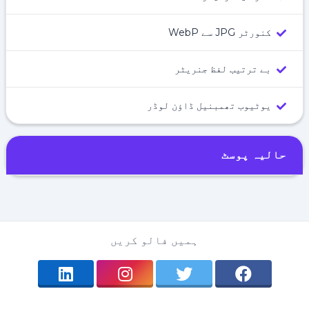
کنورٹر JPG سے WebP
بے ترتیب لفظ جنریٹر
یوٹیوب تھمبنیل ڈاؤن لوڈر
حالیہ پوسٹ
ہمیں فالو کریں