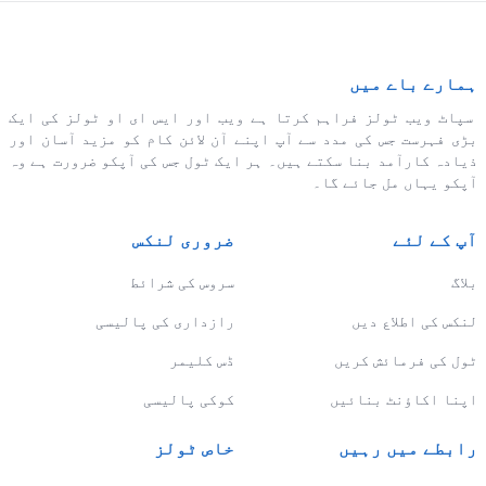
ہمارے باے میں
سپاٹ ویب ٹولز فراہم کرتا ہے ویب اور ایس ای او ٹولز کی ایک
بڑی فہرست جس کی مدد سے آپ اپنے آن لائن کام کو مزید آسان اور
ذیادہ کارآمد بنا سکتے ہیں۔ ہر ایک ٹول جس کی آپکو ضرورت ہے وہ
آپکو یہاں مل جائے گا۔
آپ کے لئے
ضروری لنکس
بلاگ
سروس کی شرائط
لنکس کی اطلاع دیں
رازداری کی پالیسی
ٹول کی فرمائش کریں
ڈس کلیمر
اپنا اکاؤنٹ بنائیں
کوکی پالیسی
رابطے میں رہیں
خاص ٹولز