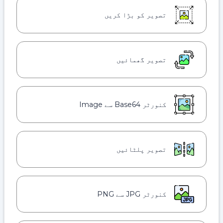
تصویر کو بڑا کریں
تصویر گھمائیں
کنورٹر Base64 سے Image
تصویر پلٹائیں
کنورٹر JPG سے PNG