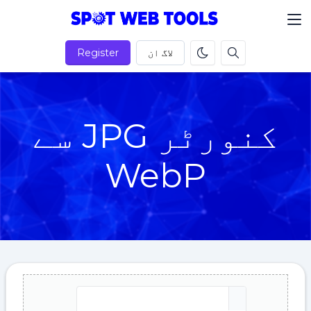
لاگ ان
Register
کنورٹر JPG سے
WebP