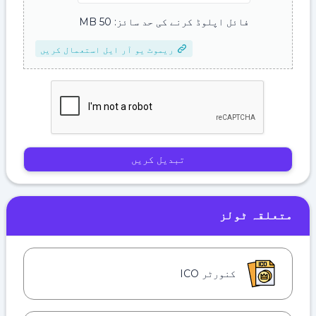
فائل اپلوڈ کرنے کی حد سائز: 50 MB
ریموٹ یو آر ایل استعمال کریں
تبدیل کریں
متعلقہ ٹولز
کنورٹر ICO