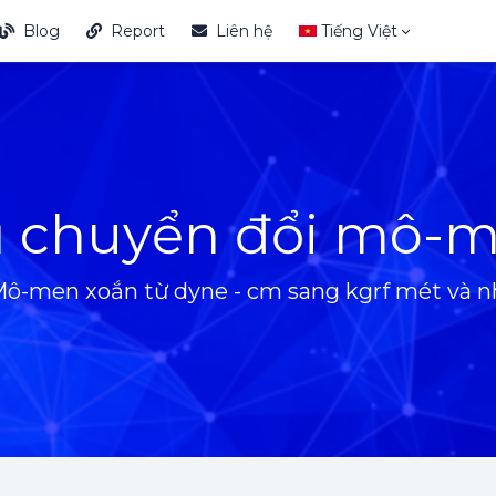
Blog
Report
Liên hệ
Tiếng Việt
ụ chuyển đổi mô-m
ô-men xoắn từ dyne - cm sang kgrf mét và n