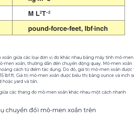
 xoắn giữa các loại đơn vị đo khác nhau bằng máy tính mô-men
 mô-men xoắn, thường dẫn đến chuyển động quay. Mô-men xoắn
hoảng cách từ điểm tác dụng. Do đó, giá trị mô-men xoắn được 
15 lbf.ft. Giá trị mô-men xoắn được biểu thị bằng ounce và inch s
 hoặc yard và tấn.
ị giữa các thang đo mô-men xoắn khác nhau một cách nhanh
cụ chuyển đổi mô-men xoắn trên