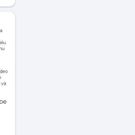
ủa
i
iều
thu
ideo
e
 và
ube