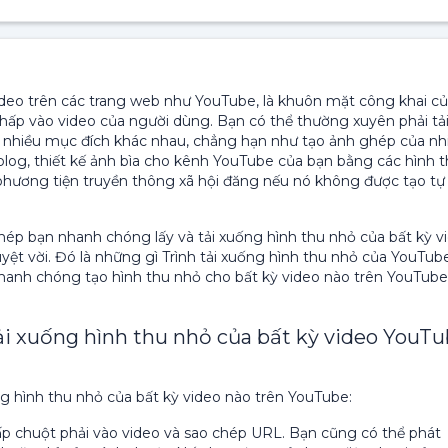
video trên các trang web như YouTube, là khuôn mặt công khai c
hấp vào video của người dùng. Bạn có thể thường xuyên phải tả
o nhiều mục đích khác nhau, chẳng hạn như tạo ảnh ghép của nh
blog, thiết kế ảnh bìa cho kênh YouTube của bạn bằng các hình 
phương tiện truyền thông xã hội đăng nếu nó không được tạo tự
ép bạn nhanh chóng lấy và tải xuống hình thu nhỏ của bất kỳ v
uyệt vời. Đó là những gì Trình tải xuống hình thu nhỏ của YouTub
hanh chóng tạo hình thu nhỏ cho bất kỳ video nào trên YouTube
ải xuống hình thu nhỏ của bất kỳ video YouT
g hình thu nhỏ của bất kỳ video nào trên YouTube:
 chuột phải vào video và sao chép URL. Bạn cũng có thể phát