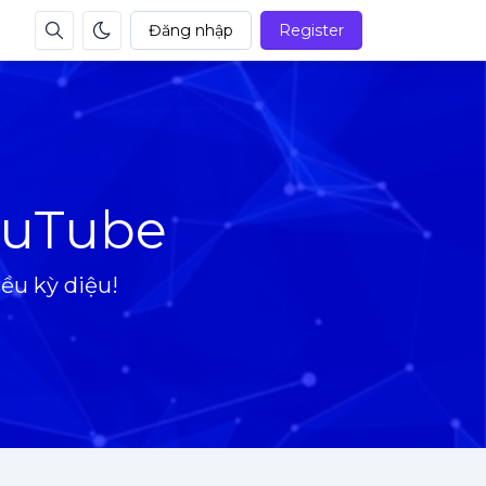
Đăng nhập
Register
YouTube
ều kỳ diệu!