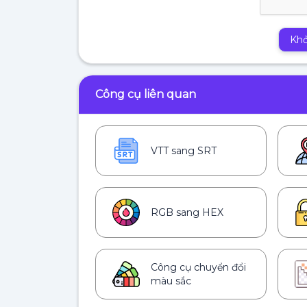
Khở
Công cụ liên quan
VTT sang SRT
RGB sang HEX
Công cụ chuyển đổi
màu sắc