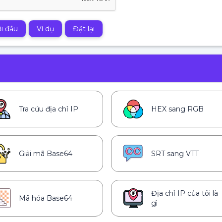
i đầu
Ví dụ
Đặt lại
Tra cứu địa chỉ IP
HEX sang RGB
Giải mã Base64
SRT sang VTT
Địa chỉ IP của tôi là
Mã hóa Base64
gì