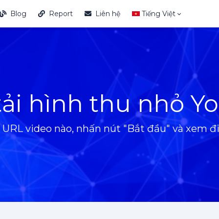
Blog
Report
Liên hệ
Tiếng Việt
tải hình thu nhỏ 
 URL video nào, nhấn nút "Bắt đầu" và xem đi