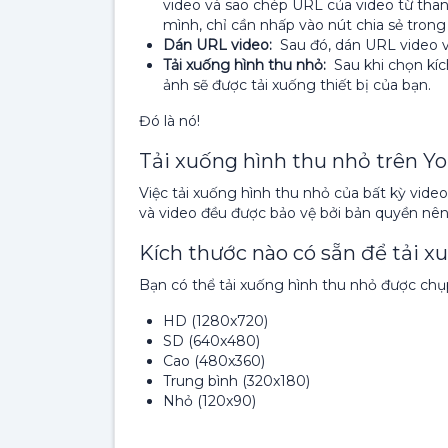
video và sao chép URL của video từ than
mình, chỉ cần nhấp vào nút chia sẻ trong
Dán URL video:
Sau đó, dán URL video v
Tải xuống hình thu nhỏ:
Sau khi chọn kíc
ảnh sẽ được tải xuống thiết bị của bạn.
Đó là nó!
Tải xuống hình thu nhỏ trên 
Việc tải xuống hình thu nhỏ của bất kỳ vide
và video đều được bảo vệ bởi bản quyền nên 
Kích thước nào có sẵn để tải x
Bạn có thể tải xuống hình thu nhỏ được chụp
HD (1280x720)
SD (640x480)
Cao (480x360)
Trung bình (320x180)
Nhỏ (120x90)