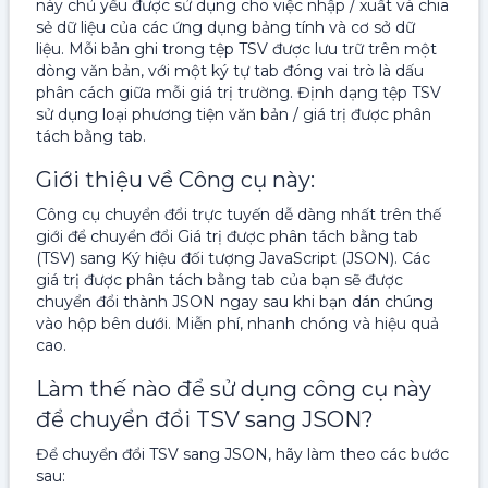
này chủ yếu được sử dụng cho việc nhập / xuất và chia
sẻ dữ liệu của các ứng dụng bảng tính và cơ sở dữ
liệu. Mỗi bản ghi trong tệp TSV được lưu trữ trên một
dòng văn bản, với một ký tự tab đóng vai trò là dấu
phân cách giữa mỗi giá trị trường. Định dạng tệp TSV
sử dụng loại phương tiện văn bản / giá trị được phân
tách bằng tab.
Giới thiệu về Công cụ này:
Công cụ chuyển đổi trực tuyến dễ dàng nhất trên thế
giới để chuyển đổi Giá trị được phân tách bằng tab
(TSV) sang Ký hiệu đối tượng JavaScript (JSON). Các
giá trị được phân tách bằng tab của bạn sẽ được
chuyển đổi thành JSON ngay sau khi bạn dán chúng
vào hộp bên dưới. Miễn phí, nhanh chóng và hiệu quả
cao.
Làm thế nào để sử dụng công cụ này
để chuyển đổi TSV sang JSON?
Để chuyển đổi TSV sang JSON, hãy làm theo các bước
sau: