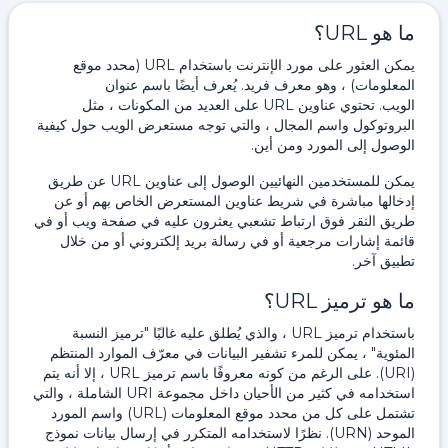
ما هو URL؟
يمكن العثور على مورد الإنترنت باستخدام URL (محدد موقع
المعلومات) ، وهو معرف فريد. يُعرف أيضًا باسم عنوان
الويب. تحتوي عناوين URL على العديد من المكونات ، مثل
البروتوكول واسم المجال ، والتي توجه مستعرض الويب حول كيفية
الوصول إلى المورد ومن أين.
يمكن للمستخدمين النهائيين الوصول إلى عناوين URL عن طريق
إدخالها مباشرة في شريط عناوين المستعرض الخاص بهم أو عن
طريق النقر فوق ارتباط تشعبي يعثرون عليه في صفحة ويب أو في
قائمة إشارات مرجعية أو في رسالة بريد إلكتروني أو من خلال
تطبيق آخر.
ما هو ترميز URL؟
باستخدام ترميز URL ، والذي يُطلق عليه غالبًا "ترميز النسبة
المئوية" ، يمكن للمرء تشفير البيانات في معرّف الموارد المنتظم
(URI). على الرغم من كونه معروفًا باسم ترميز URL ، إلا أنه يتم
استخدامه في كثير من الأحيان داخل مجموعة URI الشاملة ، والتي
تشتمل على كل من محدد موقع المعلومات (URL) واسم المورد
الموحد (URN). نظرًا لاستخدامه المتكرر في إرسال بيانات نموذج