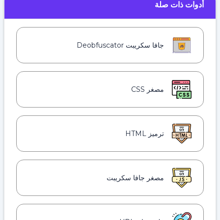
أدوات ذات صلة
جافا سكريبت Deobfuscator
مصغر CSS
ترميز HTML
مصغر جافا سكريبت