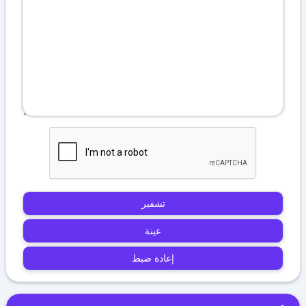
تشفير
عينة
إعادة ضبط