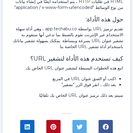
HTML في طلبات HTTP ، يتم استخدامه أيضًا في إنشاء بيانات
من نوع الوسائط "application / x-www-form-urlencoded".
حول هذه الأداة:
تقديم ترميز URL بواسطة app.techabu.co ، وهي أداة سهلة
الاستخدام عبر الإنترنت تقوم بالضبط بما تدعي أنها ستقوم به:
تشفير عنوان URL بسرعة وببساطة. يمكنك بسهولة تشفير بياناتك
باستخدام أداة تشفير URL الخاصة بنا.
كيف تستخدم هذه الأداة لتشفير URL؟
اتبع هذه الخطوات البسيطة لتشفير عنوان URL الخاص بك:
اكتب أو الصق عنوان URL في المربع.
بعد ذلك ، انقر فوق الزر "تشفير".
سيتم بعد ذلك ترميز عنوان URL الخاص بك تلقائيًا.