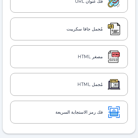
فك عنوان URL
مُجمل جافا سكريبت
مصغر HTML
مُجمل HTML
فك رمز الاستجابة السريعة