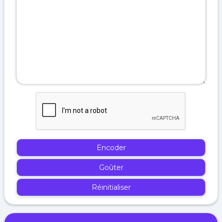
Encoder
Goûter
Réinitialiser