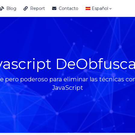
Blog
Report
Contacto
Español
vascript DeObfusca
 pero poderoso para eliminar las técnicas c
JavaScript