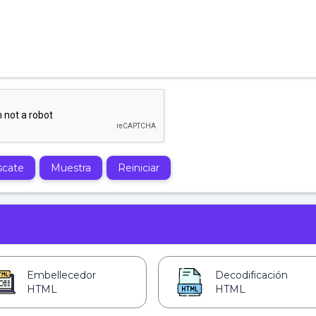
cate
Muestra
Reiniciar
Embellecedor
Decodificación
HTML
HTML