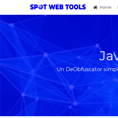
Home
Ja
Un DeObfuscator simple