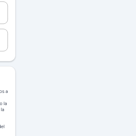
os a
o la
la
del