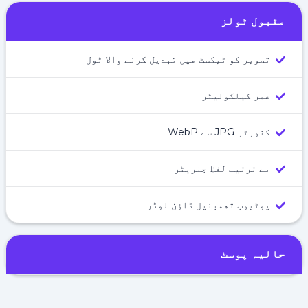
مقبول ٹولز
تصویر کو ٹیکسٹ میں تبدیل کرنے والا ٹول
عمر کیلکولیٹر
کنورٹر JPG سے WebP
بے ترتیب لفظ جنریٹر
یوٹیوب تھمبنیل ڈاؤن لوڈر
حالیہ پوسٹ