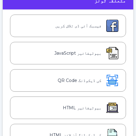
متعلقہ ٹولز
فیسبک آئی ڈی تلاش کریں
بیوٹیفائیر JavaScript
کی ڈیکوڈنگ QR Code
بیوٹیفائیر HTML
کی ڈیکوڈنگ آن لائن HTML