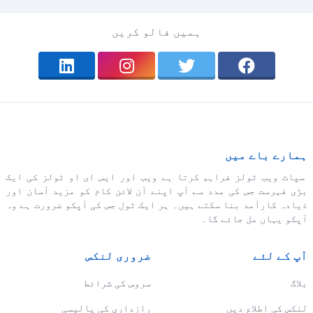
ہمیں فالو کریں
ہمارے باے میں
سپاٹ ویب ٹولز فراہم کرتا ہے ویب اور ایس ای او ٹولز کی ایک
بڑی فہرست جس کی مدد سے آپ اپنے آن لائن کام کو مزید آسان اور
ذیادہ کارآمد بنا سکتے ہیں۔ ہر ایک ٹول جس کی آپکو ضرورت ہے وہ
آپکو یہاں مل جائے گا۔
آپ کے لئے
ضروری لنکس
بلاگ
سروس کی شرائط
لنکس کی اطلاع دیں
رازداری کی پالیسی