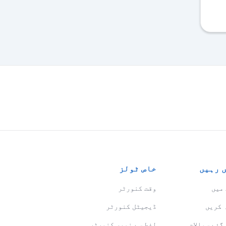
 رہیں
خاص ٹولز
میں
وقت کنورٹر
 کریں
ڈیجیٹل کنورٹر
گئے سوالات
لفط سے نمبر کنورٹر