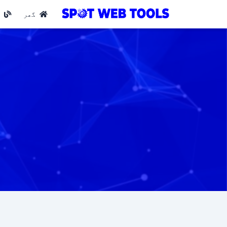
گھر
ب