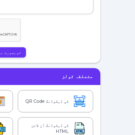
خوبصورت بن
متعلقہ ٹولز
کی ڈیکوڈنگ QR Code
کی ڈیکوڈنگ آن لائن
HTML