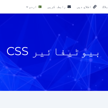
لاگ
اطلاع دیں
رابطہ کریں
اردو
بیوٹیفائیر CSS