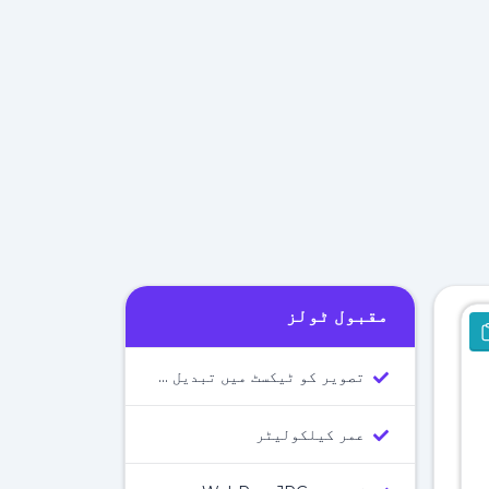
مقبول ٹولز
تصویر کو ٹیکسٹ میں تبدیل کرنے والا ٹول
عمر کیلکولیٹر