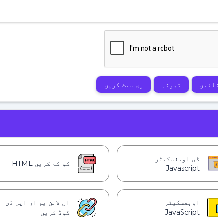
ائیں
تمونہ
ری سیٹ کریں
ڈی اوبفسکیٹر
کو کم کریں HTML
Javascript
اوبفسکیٹر
آن لائن یو آر ایل ڈی
JavaScript
کوڈ کریں