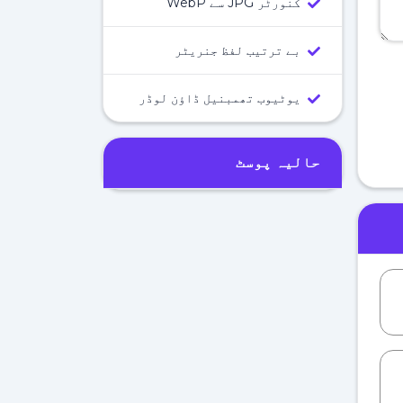
کنورٹر JPG سے WebP
بے ترتیب لفظ جنریٹر
یوٹیوب تھمبنیل ڈاؤن لوڈر
حالیہ پوسٹ