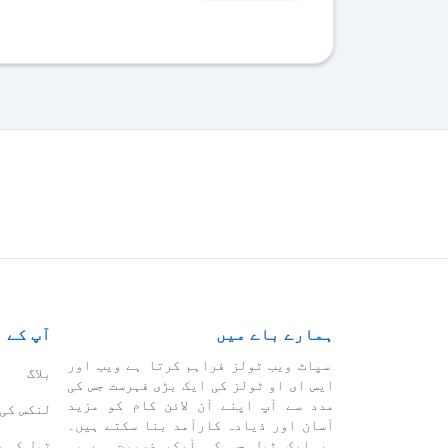
ہمارے باے میں
آپ کے 
سپاٹ ویب ٹولز فراہم کرتا ہے ویب اور
بلاگ
ایس ای او ٹولز کی ایک بڑی فہرست جس کی
مدد سے آپ اپنے آن لائن کام کو مزید
لنکس کی 
آسان اور ذیادہ کارآمد بنا سکتے ہیں۔
ہر ایک ٹول جس کی آپکو ضرورت ہے وہ
ٹول کی 