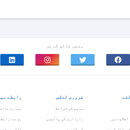
ہمیں فالو کریں
لئے
ضروری لنکس
رابطے میں
سروس کی شرائط
ہمارے بارے 
اطلاع دیں
رازداری کی پالیسی
ہم سے رابطہ
فرمائش کریں
ڈس کلیمر
اکثر پوچھے 