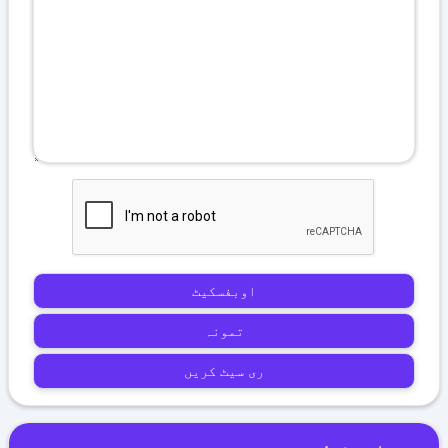
اوبفسکیٹ
تمونہ
ری سیٹ کریں