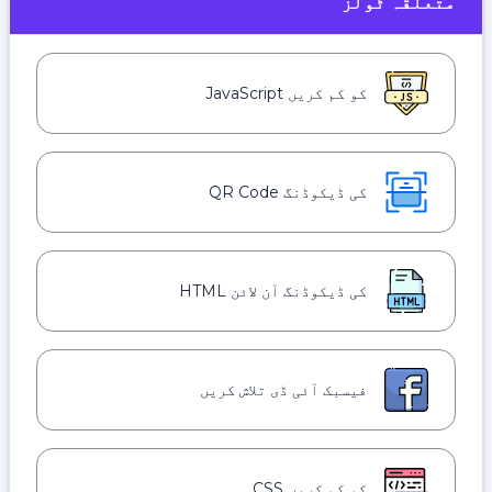
متعلقہ ٹولز
کو کم کریں JavaScript
کی ڈیکوڈنگ QR Code
کی ڈیکوڈنگ آن لائن HTML
فیسبک آئی ڈی تلاش کریں
کو کم کریں CSS