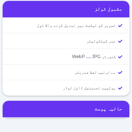
مقبول ٹولز
تصویر کو ٹیکسٹ میں تبدیل کرنے والا ٹول
عمر کیلکولیٹر
کنورٹر JPG سے WebP
بے ترتیب لفظ جنریٹر
یوٹیوب تھمبنیل ڈاؤن لوڈر
حالیہ پوسٹ