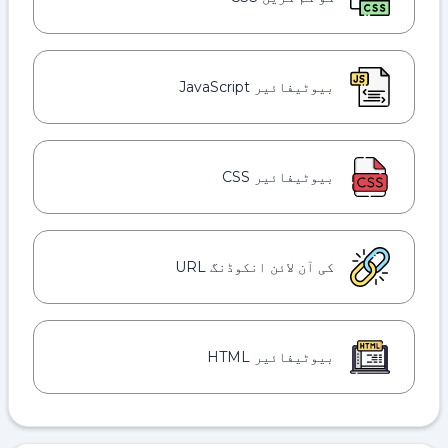
بیوٹیفائیر JavaScript
بیوٹیفائیر CSS
کی آن لائن انکوڈنگ URL
بیوٹیفائیر HTML