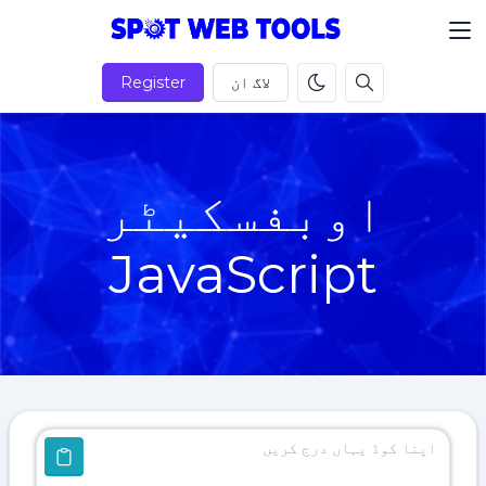
لاگ ان
Register
اوبفسکیٹر
JavaScript