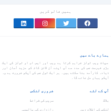
ہمیں فالو کریں
ہمارے باے میں
سپاٹ ویب ٹولز فراہم کرتا ہے ویب اور ایس ای او ٹولز کی ایک
بڑی فہرست جس کی مدد سے آپ اپنے آن لائن کام کو مزید آسان اور
ذیادہ کارآمد بنا سکتے ہیں۔ ہر ایک ٹول جس کی آپکو ضرورت ہے وہ
آپکو یہاں مل جائے گا۔
آپ کے لئے
ضروری لنکس
بلاگ
سروس کی شرائط
لنکس کی اطلاع دیں
رازداری کی پالیسی