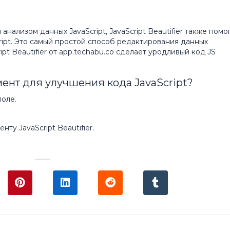
нализом данных JavaScript, JavaScript Beautifier также помо
ript. Это самый простой способ редактирования данных
ript Beautifier от app.techabu.co сделает уродливый код JS
мент для улучшения кода JavaScript?
поле.
ту JavaScript Beautifier.