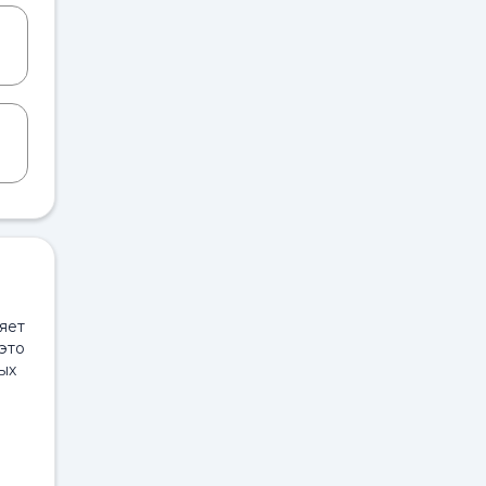
ляет
это
ых