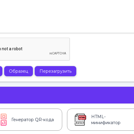
Образец
Перезагрузить
HTML-
Генератор QR-кода
минификатор