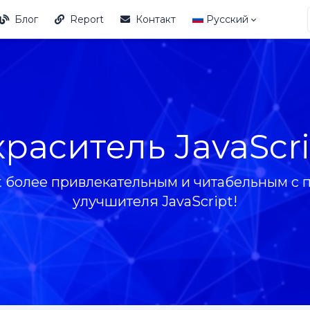
Блог
Report
Контакт
Русский
краситель JavaScri
pt более привлекательным и читабельным с
улучшителя JavaScript!