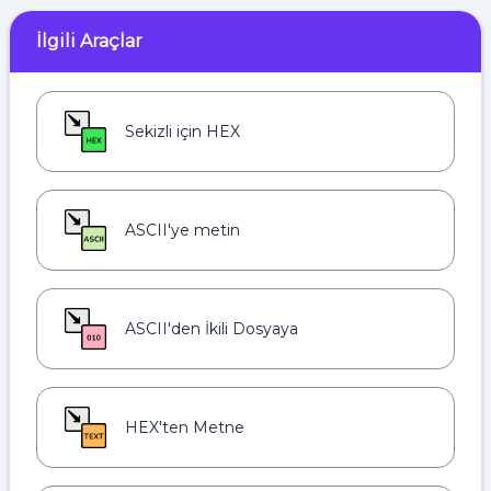
İlgili Araçlar
Sekizli için HEX
ASCII'ye metin
ASCII'den İkili Dosyaya
HEX'ten Metne