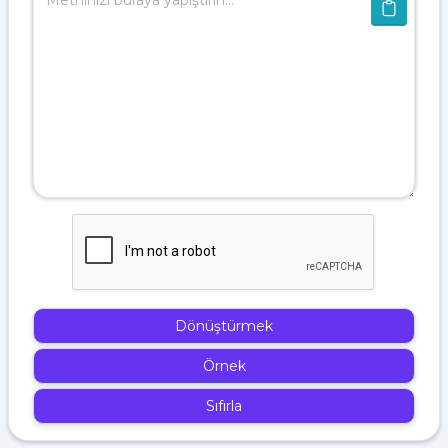
Dönüştürmek
Örnek
Sıfırla