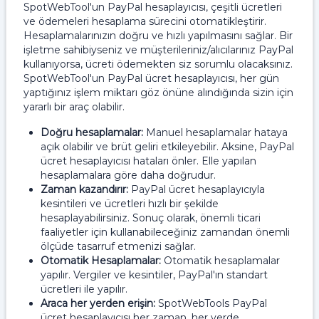
SpotWebTool'un PayPal hesaplayıcısı, çeşitli ücretleri
ve ödemeleri hesaplama sürecini otomatikleştirir.
Hesaplamalarınızın doğru ve hızlı yapılmasını sağlar. Bir
işletme sahibiyseniz ve müşterileriniz/alıcılarınız PayPal
kullanıyorsa, ücreti ödemekten siz sorumlu olacaksınız.
SpotWebTool'un PayPal ücret hesaplayıcısı, her gün
yaptığınız işlem miktarı göz önüne alındığında sizin için
yararlı bir araç olabilir.
Doğru hesaplamalar:
Manuel hesaplamalar hataya
açık olabilir ve brüt geliri etkileyebilir. Aksine, PayPal
ücret hesaplayıcısı hataları önler. Elle yapılan
hesaplamalara göre daha doğrudur.
Zaman kazandırır:
PayPal ücret hesaplayıcıyla
kesintileri ve ücretleri hızlı bir şekilde
hesaplayabilirsiniz. Sonuç olarak, önemli ticari
faaliyetler için kullanabileceğiniz zamandan önemli
ölçüde tasarruf etmenizi sağlar.
Otomatik Hesaplamalar:
Otomatik hesaplamalar
yapılır. Vergiler ve kesintiler, PayPal'ın standart
ücretleri ile yapılır.
Araca her yerden erişin:
SpotWebTools PayPal
ücret hesaplayıcısı her zaman, her yerde