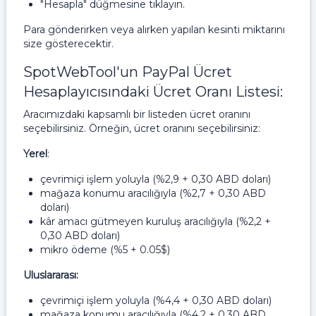
"Hesapla" düğmesine tıklayın.
Para gönderirken veya alırken yapılan kesinti miktarını
size gösterecektir.
SpotWebTool'un PayPal Ücret
Hesaplayıcısındaki Ücret Oranı Listesi:
Aracımızdaki kapsamlı bir listeden ücret oranını
seçebilirsiniz. Örneğin, ücret oranını seçebilirsiniz:
Yerel
:
çevrimiçi işlem yoluyla (%2,9 + 0,30 ABD doları)
mağaza konumu aracılığıyla (%2,7 + 0,30 ABD
doları)
kâr amacı gütmeyen kuruluş aracılığıyla (%2,2 +
0,30 ABD doları)
mikro ödeme (%5 + 0.05$)
Uluslararası:
çevrimiçi işlem yoluyla (%4,4 + 0,30 ABD doları)
mağaza konumu aracılığıyla (%4,2 + 0,30 ABD