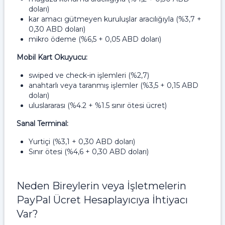
doları)
kar amacı gütmeyen kuruluşlar aracılığıyla (%3,7 +
0,30 ABD doları)
mikro ödeme (%6,5 + 0,05 ABD doları)
Mobil Kart Okuyucu:
swiped ve check-in işlemleri (%2,7)
anahtarlı veya taranmış işlemler (%3,5 + 0,15 ABD
doları)
uluslararası (%4.2 + %1.5 sınır ötesi ücret)
Sanal Terminal:
Yurtiçi (%3,1 + 0,30 ABD doları)
Sınır ötesi (%4,6 + 0,30 ABD doları)
Neden Bireylerin veya İşletmelerin
PayPal Ücret Hesaplayıcıya İhtiyacı
Var?