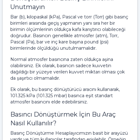
Unutmayın
Bar (b), kilopaskal (kPa), Pascal ve torr (Torr) gibi basınç
birimleri arasında geçiş yapmanın yanı sıra her bir
birimin ölçümlerinin oldukça kafa karıştırıcı olabileceği
doğrudur. Basıncın genellikle atmosfer (atm), Torr,
Pascal (Pa), bar ve inç kare başına pound (psi)
birimlerinde ölçüldüğü unutulmamalıdır.
Normal atmosfer basıncına zaten oldukça aşina
olabilirsiniz. Ek olarak, basıncın sadece kuvvetin
dağıldığı bir yüzeye verilen kuvvet miktarı olması çok
da şaşırtıcı olmamalıdır.
Ek olarak, bu basınç dönüştürücü aracını kullanarak,
101.325 kPa (101.325 mbar) basınca eşit standart
atmosfer basıncını elde edebilirsiniz.
Basıncı Dönüştürmek İçin Bu Araç
Nasıl Kullanılır?
Basınç Dönüştürme Hesaplayıcımızın basit bir arayüzü
vardır ve tüm kullanıcılar tarafından erişilebilir. Örneğin,