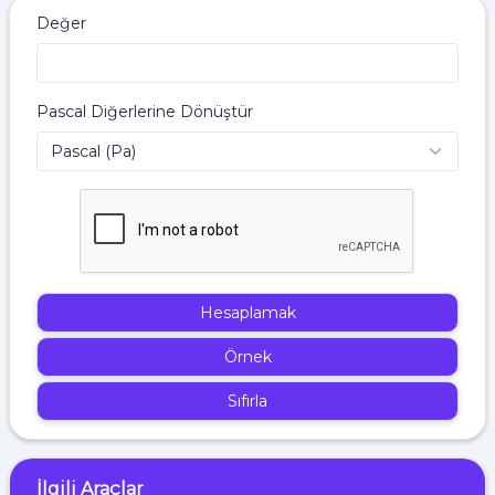
Değer
Pascal Diğerlerine Dönüştür
Hesaplamak
Örnek
Sıfırla
İlgili Araçlar