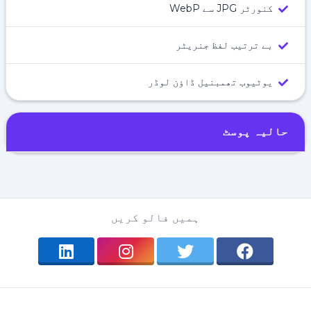
کنورٹر JPG سے WebP
بے ترتیب لفظ جنریٹر
یوٹیوب تھمبنیل ڈاؤن لوڈر
حالیہ پوسٹ
ہمیں فالو کریں