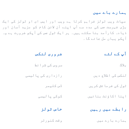
ہمارے باے میں
سپاٹ ویب ٹولز فراہم کرتا ہے ویب اور ایس ای او ٹولز کی ایک
بڑی فہرست جس کی مدد سے آپ اپنے آن لائن کام کو مزید آسان اور
ذیادہ کارآمد بنا سکتے ہیں۔ ہر ایک ٹول جس کی آپکو ضرورت ہے وہ
آپکو یہاں مل جائے گا۔
آپ کے لئے
ضروری لنکس
بلاگ
سروس کی شرائط
لنکس کی اطلاع دیں
رازداری کی پالیسی
ٹول کی فرمائش کریں
ڈس کلیمر
اپنا اکاؤنٹ بنائیں
کوکی پالیسی
رابطے میں رہیں
خاص ٹولز
ہمارے بارے میں
وقت کنورٹر