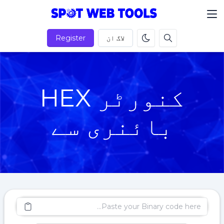
لاگ ان
Register
کنورٹر HEX
بائنری سے