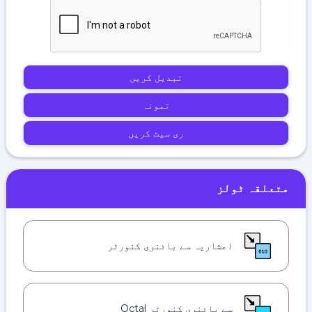
تبدیل کریں
تمونہ
ری سیٹ کریں
متعلقہ ٹولز
اعشاریہ سے بائنری کنورٹر
سے بائنری کنورٹر Octal