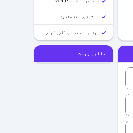
کنورٹر JPG سے WebP
بے ترتیب لفظ جنریٹر
یوٹیوب تھمبنیل ڈاؤن لوڈر
حالیہ پوسٹ