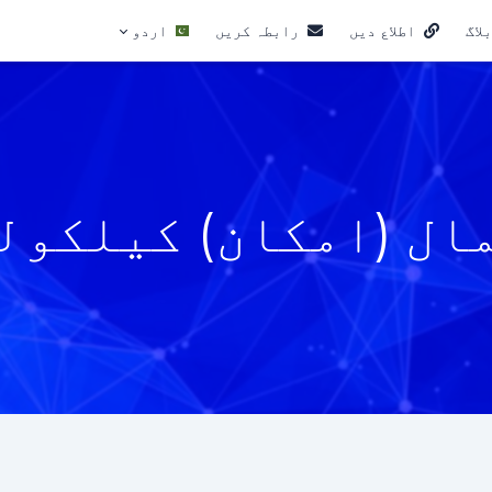
لاگ
اطلاع دیں
رابطہ کریں
اردو
ال (امکان) کیلکول