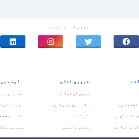
ہمیں فالو کریں
لئے
ضروری لنکس
رابطے میں
سروس کی شرائط
ہمارے بارے 
اطلاع دیں
رازداری کی پالیسی
ہم سے رابطہ
فرمائش کریں
ڈس کلیمر
اکثر پوچھے 
اؤنٹ بنائیں
کوکی پالیسی
ویب ہوسٹنگ 