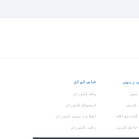
 رہیں
خاص ٹولز
میں
وقت کنورٹر
 کریں
ڈیجیٹل کنورٹر
گئے سوالات
لفط سے نمبر کنورٹر
حاصل کریں
رقبہ کنورٹر