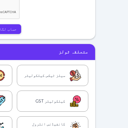
حساب لگا
متعلقہ ٹولز
سیلز ٹیکس کیلکولیٹر
کیلکولیٹر GST
کانفیڈنس انٹرول