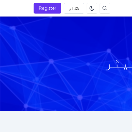
لاگ ان
Register
یٹر