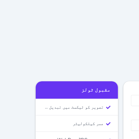
مقبول ٹولز
تصویر کو ٹیکسٹ میں تبدیل کرنے والا ٹول
عمر کیلکولیٹر