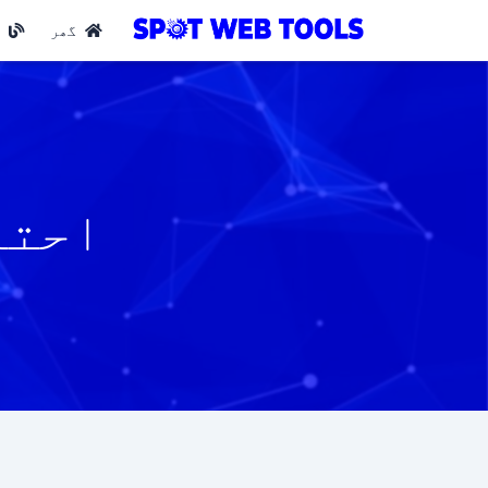
گھر
ب
احتم