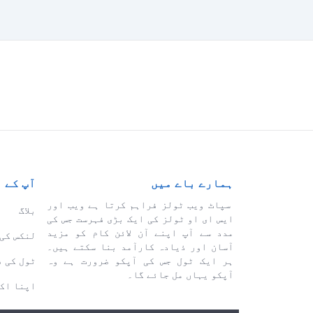
ہمارے باے میں
آپ کے 
سپاٹ ویب ٹولز فراہم کرتا ہے ویب اور
بلاگ
ایس ای او ٹولز کی ایک بڑی فہرست جس کی
مدد سے آپ اپنے آن لائن کام کو مزید
لنکس کی 
آسان اور ذیادہ کارآمد بنا سکتے ہیں۔
ہر ایک ٹول جس کی آپکو ضرورت ہے وہ
ٹول کی 
آپکو یہاں مل جائے گا۔
اپنا اک