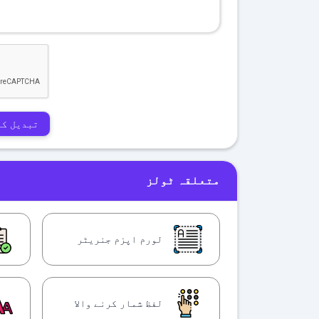
تبدیل کر
متعلقہ ٹولز
لورم اپزم جنریٹر
لفظ شمار کرنے والا