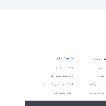
 رہیں
خاص ٹولز
میں
وقت کنورٹر
 کریں
ڈیجیٹل کنورٹر
گئے سوالات
لفط سے نمبر کنورٹر
حاصل کریں
رقبہ کنورٹر