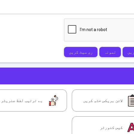
یں
تمونہ
ری سیٹ کریں
لائن بریکس ختم کریں
بے ترتیب لفظ جنریٹر
کیس کنورٹر