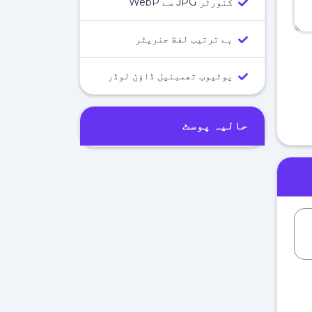
کنورٹر JPG سے WebP
بے ترتیب لفظ جنریٹر
یوٹیوب تھمبنیل ڈاؤن لوڈر
حالیہ پوسٹ