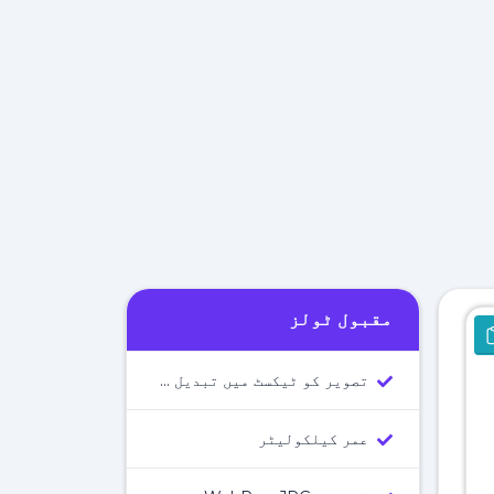
مقبول ٹولز
تصویر کو ٹیکسٹ میں تبدیل کرنے والا ٹول
عمر کیلکولیٹر