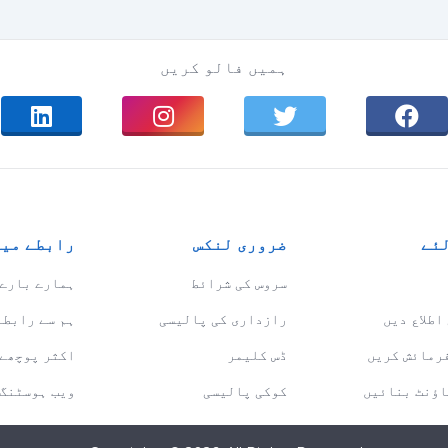
ہمیں فالو کریں
لئے
ضروری لنکس
رابطے میں
سروس کی شرائط
ہمارے بارے 
اطلاع دیں
رازداری کی پالیسی
ہم سے رابطہ
فرمائش کریں
ڈس کلیمر
اکثر پوچھے 
اؤنٹ بنائیں
کوکی پالیسی
ویب ہوسٹنگ 