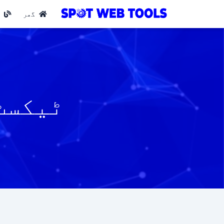
گھر
ب
ٹیکسٹ