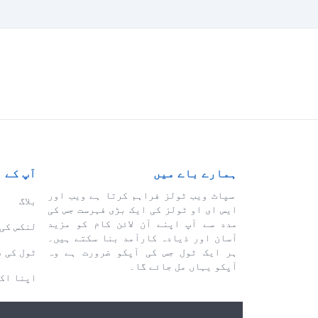
ہمارے باے میں
آپ کے 
سپاٹ ویب ٹولز فراہم کرتا ہے ویب اور
بلاگ
ایس ای او ٹولز کی ایک بڑی فہرست جس کی
مدد سے آپ اپنے آن لائن کام کو مزید
لنکس کی 
آسان اور ذیادہ کارآمد بنا سکتے ہیں۔
ہر ایک ٹول جس کی آپکو ضرورت ہے وہ
ٹول کی 
آپکو یہاں مل جائے گا۔
اپنا اک