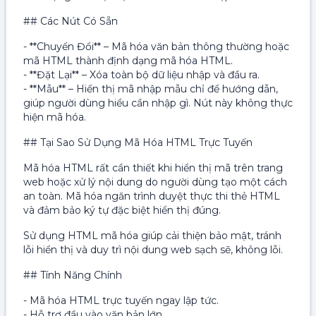
## Các Nút Có Sẵn
- **Chuyển Đổi** – Mã hóa văn bản thông thường hoặc
mã HTML thành định dạng mã hóa HTML.
- **Đặt Lại** – Xóa toàn bộ dữ liệu nhập và đầu ra.
- **Mẫu** – Hiển thị mã nhập mẫu chỉ để hướng dẫn,
giúp người dùng hiểu cần nhập gì. Nút này không thực
hiện mã hóa.
## Tại Sao Sử Dụng Mã Hóa HTML Trực Tuyến
Mã hóa HTML rất cần thiết khi hiển thị mã trên trang
web hoặc xử lý nội dung do người dùng tạo một cách
an toàn. Mã hóa ngăn trình duyệt thực thi thẻ HTML
và đảm bảo ký tự đặc biệt hiển thị đúng.
Sử dụng HTML mã hóa giúp cải thiện bảo mật, tránh
lỗi hiển thị và duy trì nội dung web sạch sẽ, không lỗi.
## Tính Năng Chính
- Mã hóa HTML trực tuyến ngay lập tức.
- Hỗ trợ đầu vào văn bản lớn.