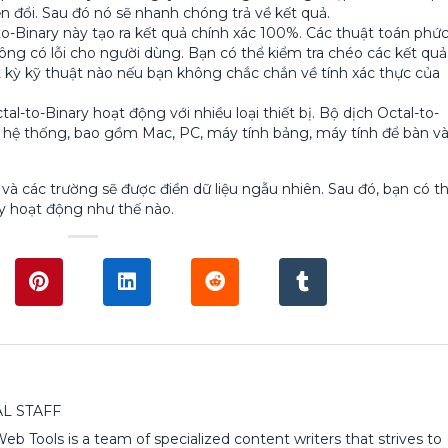
n đổi. Sau đó nó sẽ nhanh chóng trả về kết quả.
o-Binary này tạo ra kết quả chính xác 100%. Các thuật toán phứ
ông có lỗi cho người dùng. Bạn có thể kiểm tra chéo các kết quả
 kỳ kỹ thuật nào nếu bạn không chắc chắn về tính xác thực của
l-to-Binary hoạt động với nhiều loại thiết bị. Bộ dịch Octal-to-
c hệ thống, bao gồm Mac, PC, máy tính bảng, máy tính để bàn v
à các trường sẽ được điền dữ liệu ngẫu nhiên. Sau đó, bạn có t
y hoạt động như thế nào.
L STAFF
 Web Tools is a team of specialized content writers that strives to