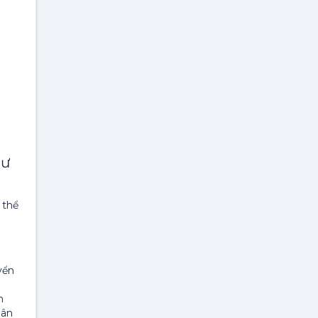
hư
 thể
yển
n
hân