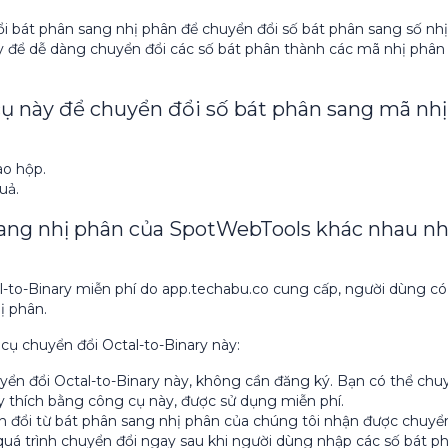
 bát phân sang nhị phân để chuyển đổi số bát phân sang số nhị
y để dễ dàng chuyển đổi các số bát phân thành các mã nhị phân
ụ này để chuyển đổi số bát phân sang mã nhị
ào hộp.
uả.
sang nhị phân của SpotWebTools khác nhau n
l-to-Binary miễn phí do app.techabu.co cung cấp, người dùng có
ị phân.
cụ chuyển đổi Octal-to-Binary này:
ển đổi Octal-to-Binary này, không cần đăng ký. Bạn có thể chu
y thích bằng công cụ này, được sử dụng miễn phí.
đổi từ bát phân sang nhị phân của chúng tôi nhận được chuyể
quá trình chuyển đổi ngay sau khi người dùng nhập các số bát p