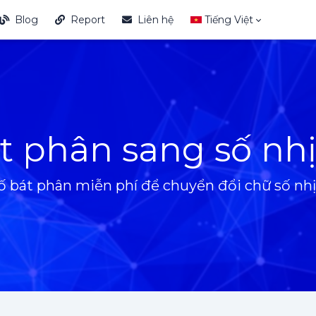
Blog
Report
Liên hệ
Tiếng Việt
t phân sang số nh
ố bát phân miễn phí để chuyển đổi chữ số nhị