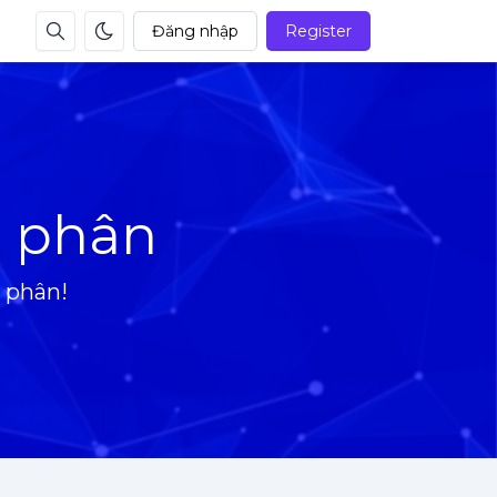
Đăng nhập
Register
ị phân
 phân!