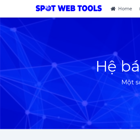
Home
Hệ bá
Một s