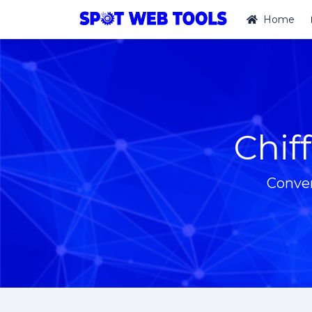
Home
Chif
Conver