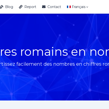
Blog
Report
Contact
Français
fres romains en n
tissez facilement des nombres en chiffres ro