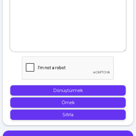
Dönüştürmek
Örnek
Sıfırla