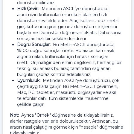
dönüştürebilirsiniz.
Hızlı Çeviri:
Metinden ASCII'ye dönüştürücü
aracımızın kullanıcıları mümkün olan en hızlı
dönüştürmeyi elde eder. Araç, kullanıcı düz metni
giriş kutusuna girer girmez dönüştürme işlemini
başlatır ve Dönüştür düğmesini tıklatır. Daha sonra
sonuçları hızlı bir şekilde döndürür.
Doğru Sonuçlar:
Bu Metin-ASCII dönüştürücü,
%100 doğru sonuçlar üretir. Bu aracın karmaşık
algoritmaları, kullanıcılar için hatasız sonuçlar
üretti. Orijinalliğinden emin değilseniz, herhangi bir
tekniği kullanarak bu araç tarafından sağlanan
bulguları çapraz kontrol edebilirsiniz.
Uyumluluk:
Metinden ASCII'ye dönüştürücü, çok
çeşitli aygıtlarla çalışır. Bu Metin-ASCII çevirmeni,
Mac, PC, tabletler, masaüstü bilgisayarlar ve akıllı
telefonlar dahil tüm sistemlerde mükemmel
şekilde çalışır.
Not:
Ayrıca "Örnek" düğmesine de tıklayabilirsiniz,
alanlar rastgele verilerle doldurulacaktır. Ardından, bu
aracın nasıl çalıştığını görmek için "hesapla" düğmesine
tıklayabilirsiniz.