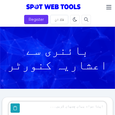
لاگ ان
Register
بائنری سے
اعشاریہ کنورٹر