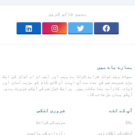
ہمیں فالو کریں
ہمارے باے میں
سپاٹ ویب ٹولز فراہم کرتا ہے ویب اور ایس ای او ٹولز کی ایک
بڑی فہرست جس کی مدد سے آپ اپنے آن لائن کام کو مزید آسان اور
ذیادہ کارآمد بنا سکتے ہیں۔ ہر ایک ٹول جس کی آپکو ضرورت ہے وہ
آپکو یہاں مل جائے گا۔
آپ کے لئے
ضروری لنکس
بلاگ
سروس کی شرائط
لنکس کی اطلاع دیں
رازداری کی پالیسی