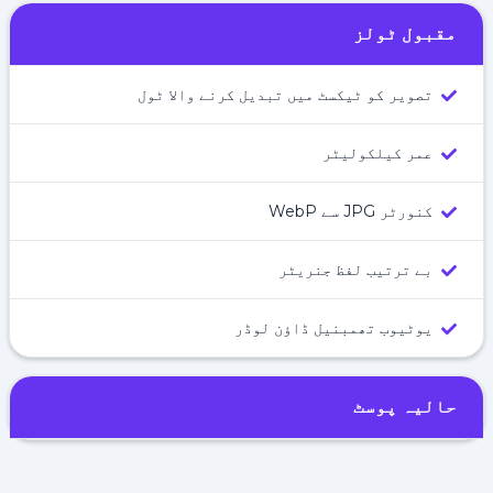
مقبول ٹولز
تصویر کو ٹیکسٹ میں تبدیل کرنے والا ٹول
عمر کیلکولیٹر
کنورٹر JPG سے WebP
بے ترتیب لفظ جنریٹر
یوٹیوب تھمبنیل ڈاؤن لوڈر
حالیہ پوسٹ