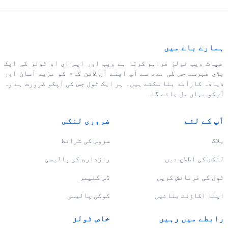
ہمارے باے میں
سپاٹ ویب ٹولز فراہم کرتا ہے ویب اور ایس ای او ٹولز کی ایک
بڑی فہرست جس کی مدد سے آپ اپنے آن لائن کام کو مزید آسان اور
ذیادہ کارآمد بنا سکتے ہیں۔ ہر ایک ٹول جس کی آپکو ضرورت ہے وہ
آپکو یہاں مل جائے گا۔
آپ کے لئے
ضروری لنکس
بلاگ
سروس کی شرائط
لنکس کی اطلاع دیں
رازداری کی پالیسی
ٹول کی فرمائش کریں
ڈس کلیمر
اپنا اکاؤنٹ بنائیں
کوکی پالیسی
رابطے میں رہیں
خاص ٹولز