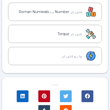
کنورٹر Number سے Roman Numerals
کنورٹر Torque
چارج کنورٹر