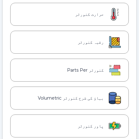
حرارت کنورٹر
رقبہ کنورٹر
کنورٹر Parts Per
بہاؤ کی شرح کنورٹر Volumetric
پاور کنورٹر