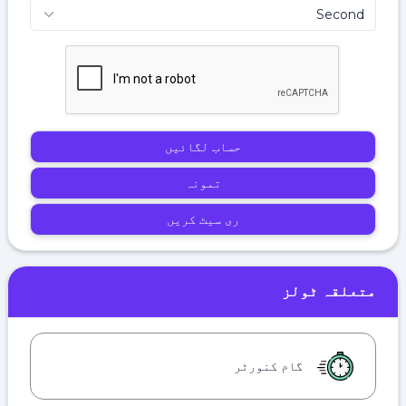
حساب لگائیں
تمونہ
ری سیٹ کریں
متعلقہ ٹولز
گام کنورٹر