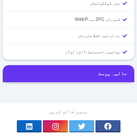
عمر کیلکولیٹر
کنورٹر JPG سے WebP
بے ترتیب لفظ جنریٹر
یوٹیوب تھمبنیل ڈاؤن لوڈر
حالیہ پوسٹ
ہمیں فالو کریں