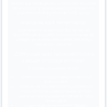
energía que habría ganado un fotón con una carga
de un electrón si hubiera pasado por un vacío con
una diferencia de potencial de 1000 voltios.
Acerca de esta herramienta:
¡Esta herramienta gratuita y fácil de usar de
SpotWebTools lo ayudará a convertir el voltaje de
unidades de medida como voltios, milivoltios,
kilovoltios o viceversa!
¿Cómo usar esta herramienta para
calcular el voltaje en línea?
El proceso es bastante simple:
Simplemente ingrese cualquier valor en el
primer campo.
Después de eso, seleccione su unidad en el
menú. De forma predeterminada, es "Volt",
puede cambiarlo a cualquiera desde el menú
desplegable.
Luego haga clic en el botón "Calcular".