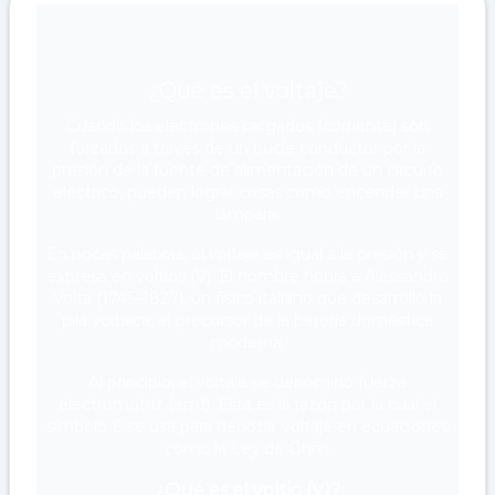
¿Qué es el voltaje?
Cuando los electrones cargados (corriente) son
forzados a través de un bucle conductor por la
presión de la fuente de alimentación de un circuito
eléctrico, pueden lograr cosas como encender una
lámpara.
En pocas palabras, el voltaje es igual a la presión y se
expresa en voltios (V). El nombre honra a Alessandro
Volta (1745–1827), un físico italiano que desarrolló la
pila voltaica, el precursor de la batería doméstica
moderna.
Al principio, el voltaje se denominó fuerza
electromotriz (emf). Esta es la razón por la cual el
símbolo E se usa para denotar voltaje en ecuaciones
como la Ley de Ohm.
¿Qué es el voltio (V)?