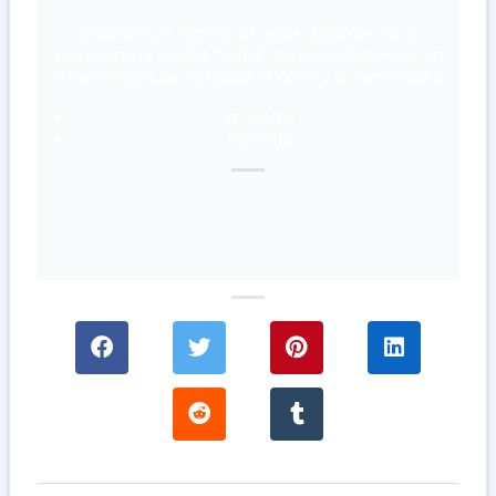
Entonces, si ingresó un valor, digamos 70, y
seleccionó la unidad "Voltio", luego de hacer clic en
el botón Calcular, calculará el Voltio y lo convertirá a:
milivoltio
Kilovoltio