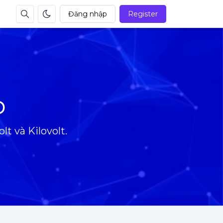
Đăng nhập
Register
p
lt và Kilovolt.