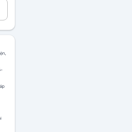
ện,
5–
 áp
g
i