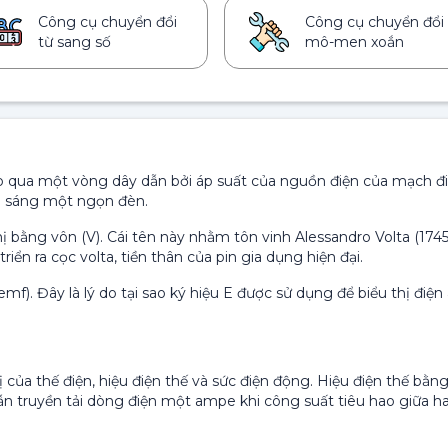
Công cụ chuyển đổi
Công cụ chuyển đổi
từ sang số
mô-men xoắn
ép qua một vòng dây dẫn bởi áp suất của nguồn điện của mạch đi
p sáng một ngọn đèn.
hị bằng vôn (V). Cái tên này nhằm tôn vinh Alessandro Volta (174
riển ra cọc volta, tiền thân của pin gia dụng hiện đại.
mf). Đây là lý do tại sao ký hiệu E được sử dụng để biểu thị điện
ị của thế điện, hiệu điện thế và sức điện động. Hiệu điện thế bằn
ẫn truyền tải dòng điện một ampe khi công suất tiêu hao giữa ha