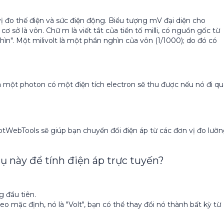
 vị đo thế điện và sức điện động. Biểu tượng mV đại diện cho
 cơ sở là vôn. Chữ m là viết tắt của tiền tố milli, có nguồn gốc từ
ghìn". Một milivolt là một phần nghìn của vôn (1/1000); do đó có
 mà một photon có một điện tích electron sẽ thu được nếu nó đi q
tWebTools sẽ giúp bạn chuyển đổi điện áp từ các đơn vị đo lườ
 này để tính điện áp trực tuyến?
g đầu tiên.
o mặc định, nó là "Volt", bạn có thể thay đổi nó thành bất kỳ từ