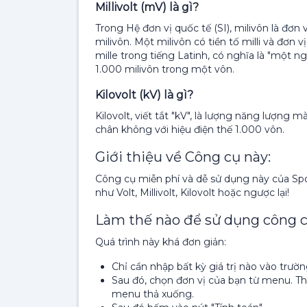
Millivolt (mV) là gì?
Trong Hệ đơn vị quốc tế (SI), milivôn là đơn
milivôn. Một milivôn có tiền tố milli và đơn vị
mille trong tiếng Latinh, có nghĩa là "một n
1.000 milivôn trong một vôn.
Kilovolt (kV) là gì?
Kilovolt, viết tắt "kV", là lượng năng lượng
chân không với hiệu điện thế 1.000 vôn.
Giới thiệu về Công cụ này:
Công cụ miễn phí và dễ sử dụng này của Spo
như Volt, Millivolt, Kilovolt hoặc ngược lại!
Làm thế nào để sử dụng công cụ
Quá trình này khá đơn giản:
Chỉ cần nhập bất kỳ giá trị nào vào trườn
Sau đó, chọn đơn vị của bạn từ menu. The
menu thả xuống.