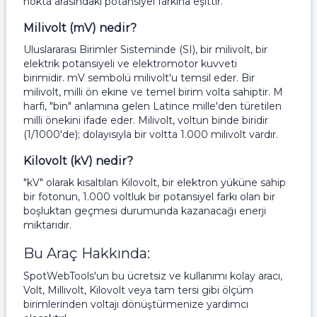
nokta arasındaki potansiyel farkına eşittir.
Milivolt (mV) nedir?
Uluslararası Birimler Sisteminde (SI), bir milivolt, bir
elektrik potansiyeli ve elektromotor kuvveti
birimidir. mV sembolü milivolt'u temsil eder. Bir
milivolt, milli ön ekine ve temel birim volta sahiptir. M
harfi, "bin" anlamına gelen Latince mille'den türetilen
milli önekini ifade eder. Milivolt, voltun binde biridir
(1/1000'de); dolayısıyla bir voltta 1.000 milivolt vardır.
Kilovolt (kV) nedir?
"kV" olarak kısaltılan Kilovolt, bir elektron yüküne sahip
bir fotonun, 1.000 voltluk bir potansiyel farkı olan bir
boşluktan geçmesi durumunda kazanacağı enerji
miktarıdır.
Bu Araç Hakkında:
SpotWebTools'un bu ücretsiz ve kullanımı kolay aracı,
Volt, Millivolt, Kilovolt veya tam tersi gibi ölçüm
birimlerinden voltajı dönüştürmenize yardımcı