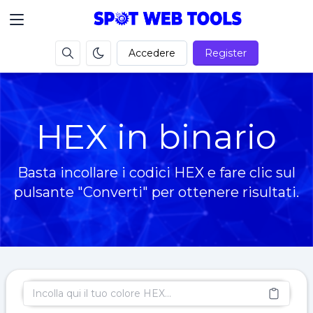
Accedere
Register
HEX in binario
Basta incollare i codici HEX e fare clic sul
pulsante "Converti" per ottenere risultati.