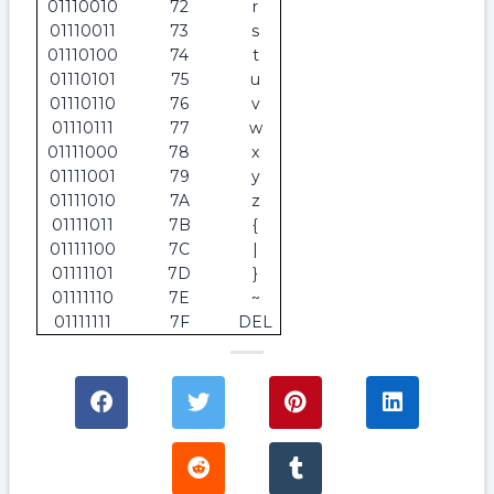
01110010
72
r
01110011
73
s
01110100
74
t
01110101
75
u
01110110
76
v
01110111
77
w
01111000
78
x
01111001
79
y
01111010
7A
z
01111011
7B
{
01111100
7C
|
01111101
7D
}
01111110
7E
~
01111111
7F
DEL