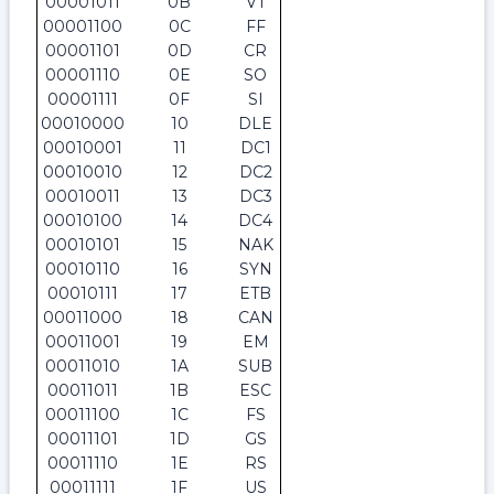
00001011
0B
VT
00001100
0C
FF
00001101
0D
CR
00001110
0E
SO
00001111
0F
SI
00010000
10
DLE
00010001
11
DC1
00010010
12
DC2
00010011
13
DC3
00010100
14
DC4
00010101
15
NAK
00010110
16
SYN
00010111
17
ETB
00011000
18
CAN
00011001
19
EM
00011010
1A
SUB
00011011
1B
ESC
00011100
1C
FS
00011101
1D
GS
00011110
1E
RS
00011111
1F
US