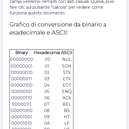
campi verranno riempiti con dati casuali. Quindi, puoi
fare clic sul pulsante "calcola" per vedere come
funziona questo strumento.
Grafico di conversione da binario a
esadecimale e ASCII:
Binary
Hexadecimal
ASCII
00000000
00
NUL
00000001
01
SOH
00000010
02
STX
00000011
03
ETX
00000100
04
EOT
00000101
05
ENQ
00000110
06
ACK
00000111
07
BEL
00001000
08
BS
00001001
09
HT
00001010
0A
LF