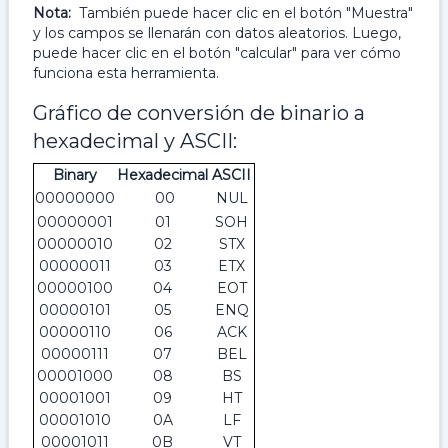
Nota:
También puede hacer clic en el botón "Muestra"
y los campos se llenarán con datos aleatorios. Luego,
puede hacer clic en el botón "calcular" para ver cómo
funciona esta herramienta.
Gráfico de conversión de binario a
hexadecimal y ASCII:
Binary
Hexadecimal
ASCII
00000000
00
NUL
00000001
01
SOH
00000010
02
STX
00000011
03
ETX
00000100
04
EOT
00000101
05
ENQ
00000110
06
ACK
00000111
07
BEL
00001000
08
BS
00001001
09
HT
00001010
0A
LF
00001011
0B
VT