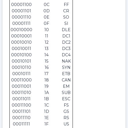
00001100
0C
FF
00001101
0D
CR
00001110
0E
SO
00001111
0F
SI
00010000
10
DLE
00010001
11
DC1
00010010
12
DC2
00010011
13
DC3
00010100
14
DC4
00010101
15
NAK
00010110
16
SYN
00010111
17
ETB
00011000
18
CAN
00011001
19
EM
00011010
1A
SUB
00011011
1B
ESC
00011100
1C
FS
00011101
1D
GS
00011110
1E
RS
00011111
1F
US