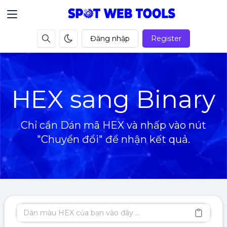
Đăng nhập
Register
HEX sang Binary
Chỉ cần Dán mã HEX và nhấp vào nút
"Chuyển đổi" để nhận kết quả.