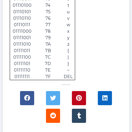
01110100
74
t
01110101
75
u
01110110
76
v
01110111
77
w
01111000
78
x
01111001
79
y
01111010
7A
z
01111011
7B
{
01111100
7C
|
01111101
7D
}
01111110
7E
~
01111111
7F
DEL