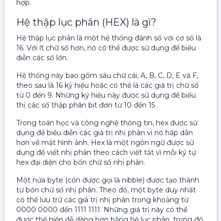
hợp.
Hệ thập lục phân (HEX) là gì?
Hệ thập lục phân là một hệ thống đánh số với cơ số là
16. Với ít chữ số hơn, nó có thể được sử dụng để biểu
diễn các số lớn.
Hệ thống này bao gồm sáu chữ cái, A, B, C, D, E và F,
theo sau là 16 ký hiệu hoặc có thể là các giá trị chữ số
từ 0 đến 9. Những ký hiệu này được sử dụng để biểu
thị các số thập phân bit đơn từ 10 đến 15 .
Trong toán học và công nghệ thông tin, hex được sử
dụng để biểu diễn các giá trị nhị phân vì nó hấp dẫn
hơn về mặt hình ảnh. Hex là một ngôn ngữ được sử
dụng để viết nhị phân theo cách viết tắt vì mỗi ký tự
hex đại diện cho bốn chữ số nhị phân.
Một nửa byte (còn được gọi là nibble) được tạo thành
từ bốn chữ số nhị phân. Theo đó, một byte duy nhất
có thể lưu trữ các giá trị nhị phân trong khoảng từ
0000 0000 đến 1111 1111. Những giá trị này có thể
được thể hiện dễ dàng hơn bằng hệ lục phân, trong đó