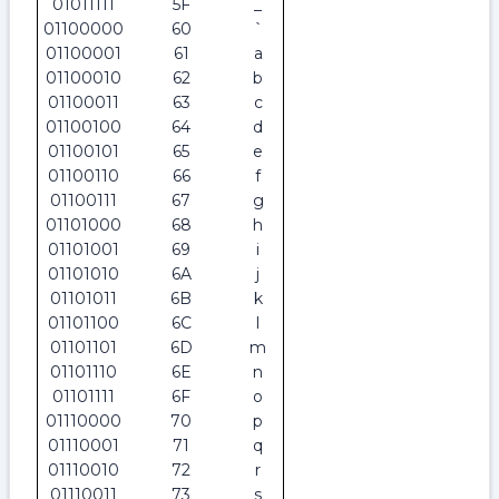
01011111
5F
_
01100000
60
`
01100001
61
a
01100010
62
b
01100011
63
c
01100100
64
d
01100101
65
e
01100110
66
f
01100111
67
g
01101000
68
h
01101001
69
i
01101010
6A
j
01101011
6B
k
01101100
6C
l
01101101
6D
m
01101110
6E
n
01101111
6F
o
01110000
70
p
01110001
71
q
01110010
72
r
01110011
73
s