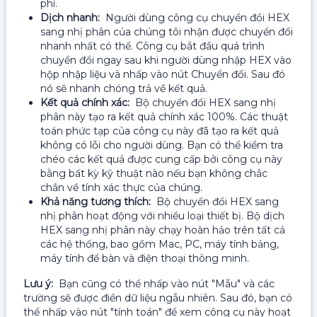
phí.
Dịch nhanh:
Người dùng công cụ chuyển đổi HEX
sang nhị phân của chúng tôi nhận được chuyển đổi
nhanh nhất có thể. Công cụ bắt đầu quá trình
chuyển đổi ngay sau khi người dùng nhập HEX vào
hộp nhập liệu và nhấp vào nút Chuyển đổi. Sau đó
nó sẽ nhanh chóng trả về kết quả.
Kết quả chính xác:
Bộ chuyển đổi HEX sang nhị
phân này tạo ra kết quả chính xác 100%. Các thuật
toán phức tạp của công cụ này đã tạo ra kết quả
không có lỗi cho người dùng. Bạn có thể kiểm tra
chéo các kết quả được cung cấp bởi công cụ này
bằng bất kỳ kỹ thuật nào nếu bạn không chắc
chắn về tính xác thực của chúng.
Khả năng tương thích:
Bộ chuyển đổi HEX sang
nhị phân hoạt động với nhiều loại thiết bị. Bộ dịch
HEX sang nhị phân này chạy hoàn hảo trên tất cả
các hệ thống, bao gồm Mac, PC, máy tính bảng,
máy tính để bàn và điện thoại thông minh.
Lưu ý:
Bạn cũng có thể nhấp vào nút "Mẫu" và các
trường sẽ được điền dữ liệu ngẫu nhiên. Sau đó, bạn có
thể nhấp vào nút "tính toán" để xem công cụ này hoạt