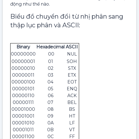
động như thế nào.
Biểu đồ chuyển đổi từ nhị phân sang
thập lục phân và ASCII:
Binary
Hexadecimal
ASCII
00000000
00
NUL
00000001
01
SOH
00000010
02
STX
00000011
03
ETX
00000100
04
EOT
00000101
05
ENQ
00000110
06
ACK
00000111
07
BEL
00001000
08
BS
00001001
09
HT
00001010
0A
LF
00001011
0B
VT
00001100
0C
FF