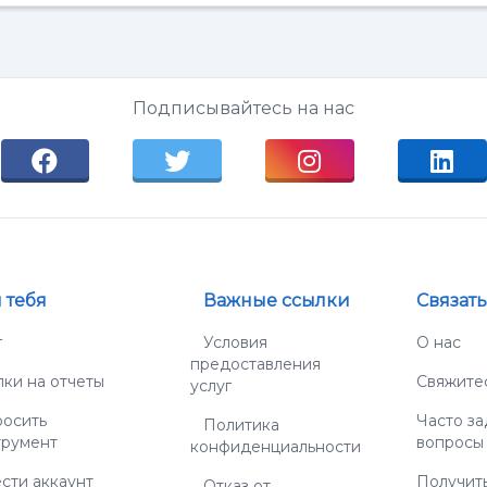
Подписывайтесь на нас
 тебя
Важные ссылки
Связат
г
Условия
О нас
предоставления
ки на отчеты
Свяжитес
услуг
росить
Часто з
Политика
трумент
вопросы
конфиденциальности
сти аккаунт
Получить
Отказ от