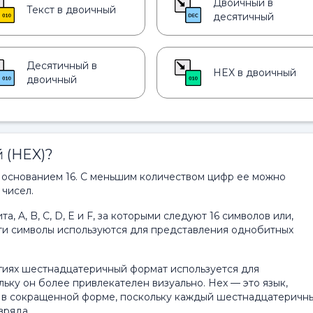
Двоичный в
Текст в двоичный
десятичный
Десятичный в
HEX в двоичный
двоичный
 (HEX)?
 основанием 16. С меньшим количеством цифр ее можно
 чисел.
а, A, B, C, D, E и F, за которыми следуют 16 символов или,
 Эти символы используются для представления однобитных
гиях шестнадцатеричный формат используется для
ьку он более привлекателен визуально. Hex — это язык,
а в сокращенной форме, поскольку каждый шестнадцатеричн
зряда.