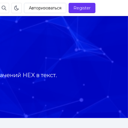
Авторизоваться
Register
чений HEX в текст.