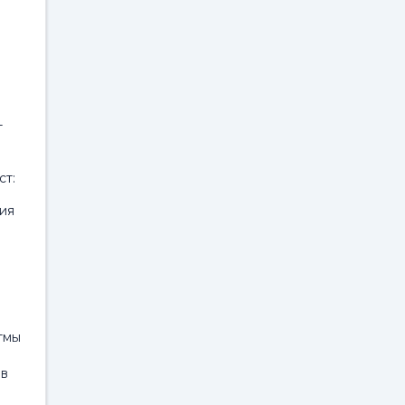
т
ст:
ция
тмы
 в