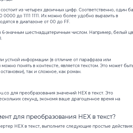
 состоит из четырех двоичных цифр. Соответственно, один б
 0000 до 1111 1111. Их можно более удобно выразить в
дятся в диапазоне от 00 до FF.
 6-значным шестнадцатеричным числом. Например, белый ц
.
ли устной информации (в отличие от парафраза или
 можно понять в контексте, является текстом. Это может быт
 остановки), так и сложное, как роман.
u.co для преобразования значений HEX в текст. Это
нескольких секунд, экономя ваше драгоценное время на
мент для преобразования HEX в текст?
ертер HEX в текст, выполните следующие простые действия: