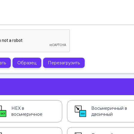
ать
Образец
Перезагрузить
HEX в
Восьмеричный в
восьмеричное
двоичный