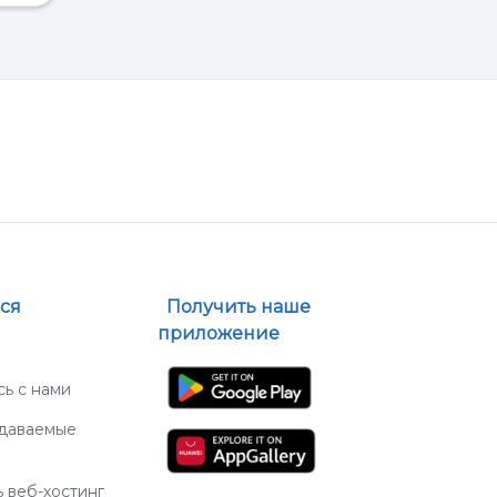
ься
Получить наше
приложение
ь с нами
адаваемые
 веб-хостинг