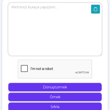
Dönüştürmek
Örnek
Sıfırla