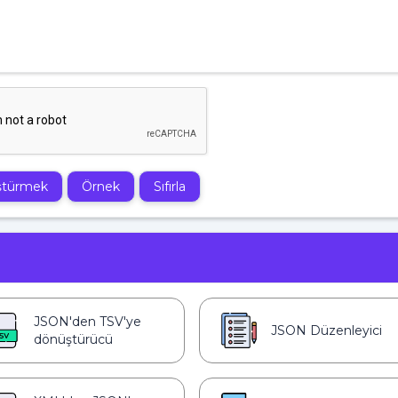
ştürmek
Örnek
Sıfırla
JSON'den TSV'ye
JSON Düzenleyici
dönüştürücü