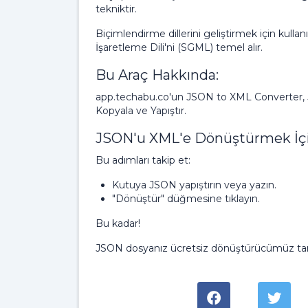
tekniktir.
Biçimlendirme dillerini geliştirmek için kullan
İşaretleme Dili'ni (SGML) temel alır.
Bu Araç Hakkında:
app.techabu.co'un JSON to XML Converter, JS
Kopyala ve Yapıştır.
JSON'u XML'e Dönüştürmek İçin 
Bu adımları takip et:
Kutuya JSON yapıştırın veya yazın.
"Dönüştür" düğmesine tıklayın.
Bu kadar!
JSON dosyanız ücretsiz dönüştürücümüz tar