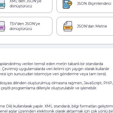
XML'den JSON'ye
JSON Biçimlendirici
dönüştürücü
TSV'den JSON'ye
JSON'dan Metne
dönüştürücü
ılandırılmış verileri temsil eden metin tabanlı bir standarda
Çevrimiçi uygulamalarda veri iletimi için yaygın olarak kullanılır
mesi için sunucudan istemciye veri gönderme veya tam tersi).
 dosyası dilinden oluşturulmuş olmasına rağmen, JavaScript, PHP,
itli programlama dilleriyle oluşturulabilir ve işlenebilir.
me Dili) kullanılarak yapılır. XML standardı, bilgi formatları geliştir
enel ağlar üzerinden elektronik olarak aktarmak için çok yönlü bir