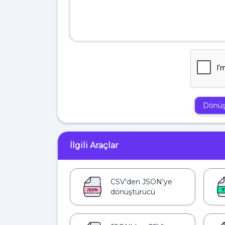
Dönü
İlgili Araçlar
CSV'den JSON'ye
dönüştürücü