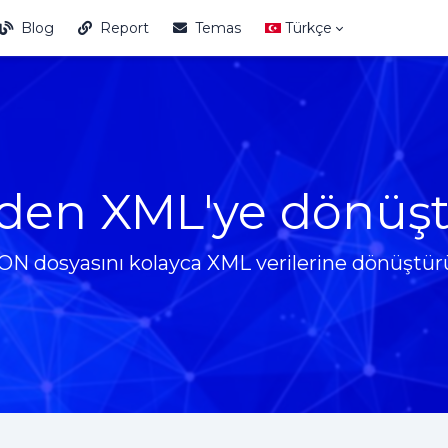
Blog
Report
Temas
Türkçe
den XML'ye dönüş
ON dosyasını kolayca XML verilerine dönüştür