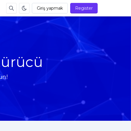
Giriş yapmak
Register
türücü
ün!