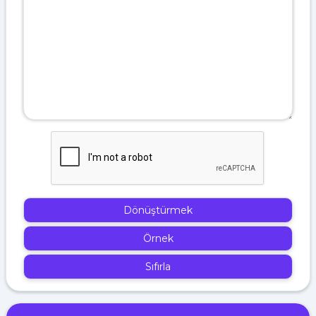
Dönüştürmek
Örnek
Sıfırla